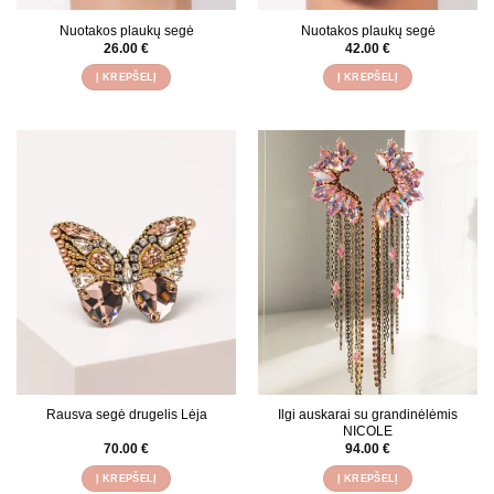
Nuotakos plaukų segė
Nuotakos plaukų segė
26.00
€
42.00
€
Į KREPŠELĮ
Į KREPŠELĮ
Rausva segė drugelis Lėja
Ilgi auskarai su grandinėlėmis
NICOLE
70.00
€
94.00
€
Į KREPŠELĮ
Į KREPŠELĮ