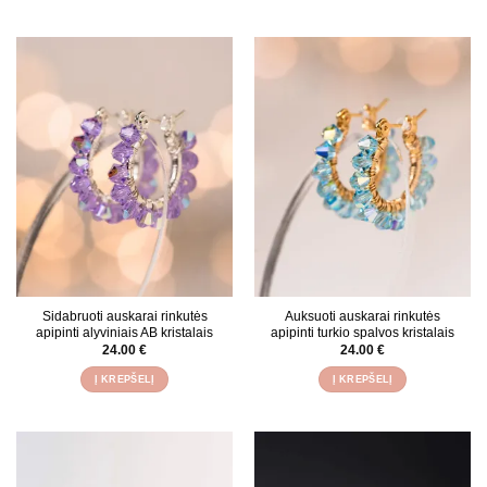
Sidabruoti auskarai rinkutės
Auksuoti auskarai rinkutės
apipinti alyviniais AB kristalais
apipinti turkio spalvos kristalais
24.00
€
24.00
€
Į KREPŠELĮ
Į KREPŠELĮ