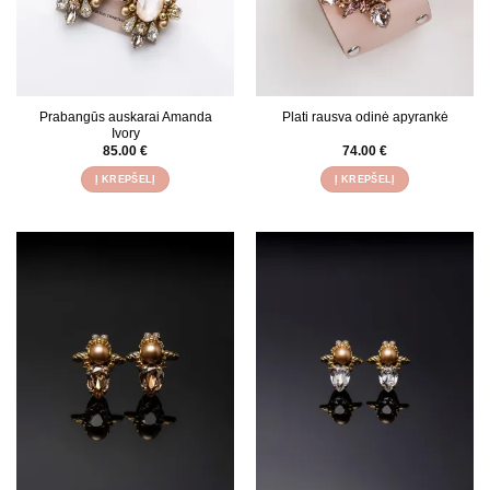
Prabangūs auskarai Amanda
Plati rausva odinė apyrankė
Ivory
85.00
€
74.00
€
Į KREPŠELĮ
Į KREPŠELĮ