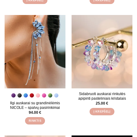
Į KREPŠELĮ
Į KREPŠELĮ
Sidabruoti auskarai rinkutės
apipinti pasteliniais kristalais
Ilgi auskarai su grandinėlėmis
25.00
€
NICOLE – spalvų pasirinkimai
Į KREPŠELĮ
94.00
€
RINKTIS
This
product