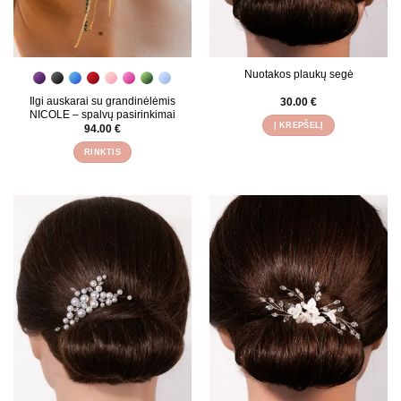
Nuotakos plaukų segė
Ilgi auskarai su grandinėlėmis
30.00
€
NICOLE – spalvų pasirinkimai
Į KREPŠELĮ
94.00
€
RINKTIS
This
product
has
multiple
variants.
The
options
may
be
chosen
on
the
product
page