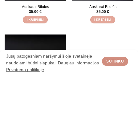
Auskarai Bitutės
Auskarai Bitutės
35.00
€
35.00
€
Į KREPŠELĮ
Į KREPŠELĮ
Jūsų patogesniam naršymui šioje svetainėje
SUTINKU
naudojami būtini slapukai. Daugiau informacijos
Privatumo politikoje
.
Auskarai Bitutės
35.00
€
Į KREPŠELĮ