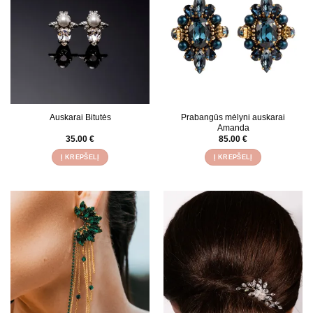
Auskarai Bitutės
Prabangūs mėlyni auskarai
Amanda
35.00
€
85.00
€
Į KREPŠELĮ
Į KREPŠELĮ