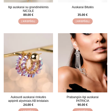
Ilgi auskarai su grandinėlėmis
Auskarai Bitutės
NICOLE
89.00
€
35.00
€
Į KREPŠELĮ
Į KREPŠELĮ
Auksuoti auskarai rinkutės
Prabangūs ilgi auskarai
apipinti alyviniais AB kristalais
PATRICIA
24.00
€
90.00
€