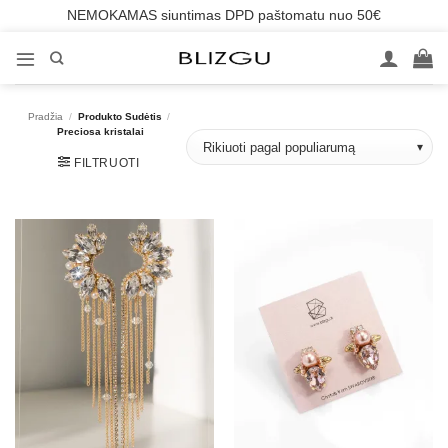
NEMOKAMAS siuntimas DPD paštomatu nuo 50€
Skip
to
content
Pradžia
/
Produkto Sudėtis
/
Preciosa kristalai
FILTRUOTI