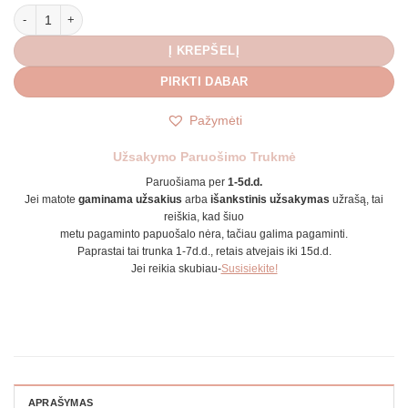
produkto kiekis: Auskarai Bitutės
Į KREPŠELĮ
PIRKTI DABAR
Pažymėti
Užsakymo Paruošimo Trukmė
Paruošiama per
1-5d.d.
Jei matote
gaminama užsakius
arba
išankstinis užsakymas
užrašą, tai
reiškia, kad šiuo
metu pagaminto papuošalo nėra, tačiau galima pagaminti.
Paprastai tai trunka 1-7d.d., retais atvejais iki 15d.d.
Jei reikia skubiau-
Susisiekite!
APRAŠYMAS