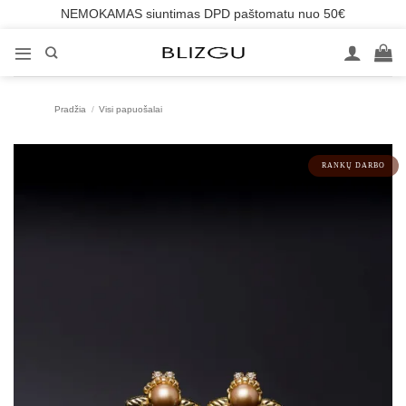
NEMOKAMAS siuntimas DPD paštomatu nuo 50€
Skip
to
content
Pradžia
/
Visi papuošalai
RANKŲ DARBO