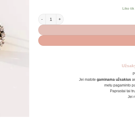
Liko ti
produkto kiekis: Apvalūs auskarai Žvaigždės
Užsak
P
Jei matote
gaminama užsakius
a
metu pagaminto pa
Paprastai tai tr
Jei 