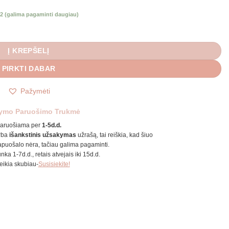
k 2 (galima pagaminti daugiau)
Į KREPŠELĮ
PIRKTI DABAR
Pažymėti
ymo Paruošimo Trukmė
aruošiama per
1-5d.d.
rba
išankstinis užsakymas
užrašą, tai reiškia, kad šiuo
puošalo nėra, tačiau galima pagaminti.
unka 1-7d.d., retais atvejais iki 15d.d.
reikia skubiau-
Susisiekite!