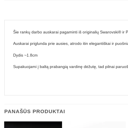
Šie rankų darbo auskarai pagaminti iš originalių Swarovski® ir Pr
Auskarai priglunda prie ausies, atrodo itin elegantiškai ir puošni
Dydis ~1.8cm
Supakuojami į baltą prabangią vardinę dėžutę, tad pilnai paruoš
PANAŠŪS PRODUKTAI