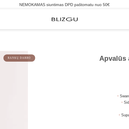
NEMOKAMAS siuntimas DPD paštomatu nuo 50€
Apvalūs 
RANKŲ DARBO
•
Swaro
•
Si
•
Supa