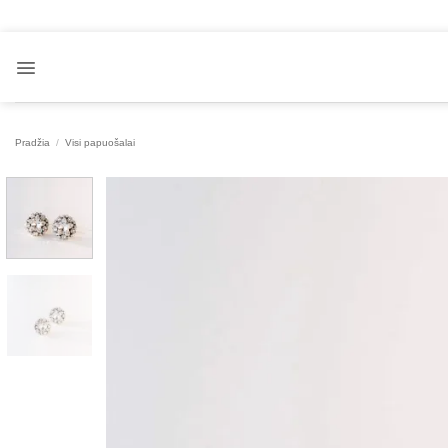
Skip
to
content
Pradžia
/
Visi papuošalai