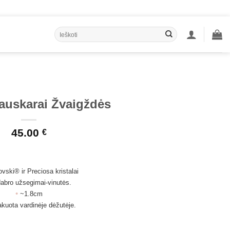
Ieškoti:
auskarai Žvaigždės
45.00
€
vski® ir Preciosa kristalai
dabro užsegimai-vinutės.
•
~1.8cm
kuota vardinėje dėžutėje.