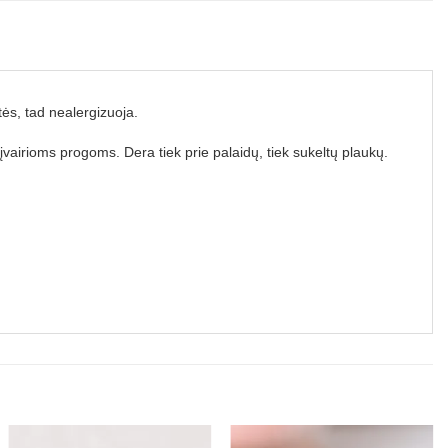
tės, tad nealergizuoja.
 įvairioms progoms. Dera tiek prie palaidų, tiek sukeltų plaukų.