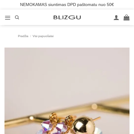
NEMOKAMAS siuntimas DPD paštomatu nuo 50€
Skip
to
content
Pradžia
/
Visi papuošalai