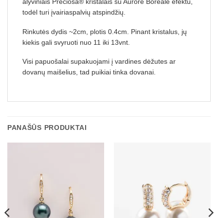
alyviniais Preciosa® kristalais su Aurore Boreale efektu,
todėl turi įvairiaspalvių atspindžių.
Rinkutės dydis ~2cm, plotis 0.4cm. Pinant kristalus, jų
kiekis gali svyruoti nuo 11 iki 13vnt.
Visi papuošalai supakuojami į vardines dėžutes ar
dovanų maišelius, tad puikiai tinka dovanai.
PANAŠŪS PRODUKTAI