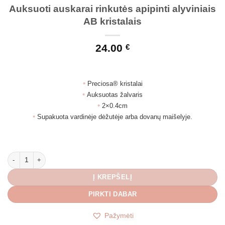
Auksuoti auskarai rinkutės apipinti alyviniais
AB kristalais
24.00
€
•
Preciosa® kristalai
•
Auksuotas žalvaris
•
2×0.4cm
•
Supakuota vardinėje dėžutėje arba dovanų maišelyje.
produkto kiekis: Auksuoti auskarai rinkutės apipinti alyviniais AB kristalais
Į KREPŠELĮ
PIRKTI DABAR
Pažymėti