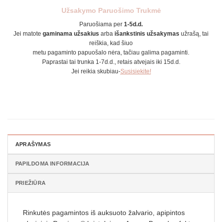
Užsakymo Paruošimo Trukmė
Paruošiama per
1-5d.d.
Jei matote
gaminama užsakius
arba
išankstinis užsakymas
užrašą, tai
reiškia, kad šiuo
metu pagaminto papuošalo nėra, tačiau galima pagaminti.
Paprastai tai trunka 1-7d.d., retais atvejais iki 15d.d.
Jei reikia skubiau-
Susisiekite!
APRAŠYMAS
PAPILDOMA INFORMACIJA
PRIEŽIŪRA
Rinkutės pagamintos iš auksuoto žalvario, apipintos