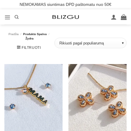
NEMOKAMAS siuntimas DPD paštomatu nuo 50€
Skip
to
content
Pradžia
/
Produkto Spalva
/
Žydra
FILTRUOTI