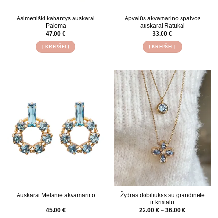
Asimetriški kabantys auskarai
Apvalūs akvamarino spalvos
Paloma
auskarai Ratukai
47.00
€
33.00
€
Į KREPŠELĮ
Į KREPŠELĮ
Auskarai Melanie akvamarino
Žydras dobiliukas su grandinėle
ir kristalu
Price
45.00
€
22.00
€
–
36.00
€
range: