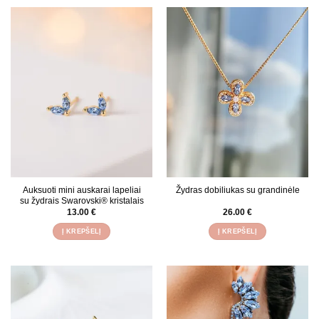
has
multiple
variants.
The
options
may
be
chosen
on
the
product
page
Auksuoti mini auskarai lapeliai
Žydras dobiliukas su grandinėle
su žydrais Swarovski® kristalais
13.00
€
26.00
€
Į KREPŠELĮ
Į KREPŠELĮ