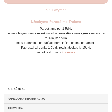
Pažymėti
Užsakymo Paruošimo Trukmė
Paruošiama per
1-5d.d.
Jei matote
gaminama užsakius
arba
išankstinis užsakymas
užrašą, tai
reiškia, kad šiuo
metu pagaminto papuošalo nėra, tačiau galima pagaminti.
Paprastai tai trunka 1-7d.d., retais atvejais iki 15d.d.
Jei reikia skubiau-
Susisiekite!
APRAŠYMAS
PAPILDOMA INFORMACIJA
PRIEŽIŪRA