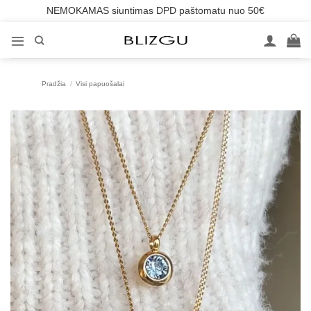
NEMOKAMAS siuntimas DPD paštomatu nuo 50€
Skip
to
content
Pradžia
/
Visi papuošalai