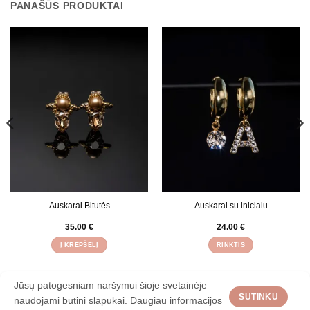
PANAŠŪS PRODUKTAI
Auskarai Bitutės
Auskarai su inicialu
35.00
€
24.00
€
Į KREPŠELĮ
RINKTIS
This
product
has
Jūsų patogesniam naršymui šioje svetainėje
multiple
SUTINKU
APIE
KONTAKTAI
PRISTATYMAS
TAISYKLĖS
PAPUOŠALŲ NUOMA
naudojami būtini slapukai. Daugiau informacijos
variants.