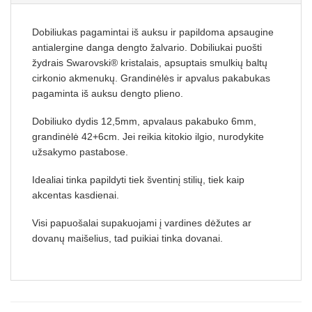
Dobiliukas pagamintai iš auksu ir papildoma apsaugine
antialergine danga dengto žalvario. Dobiliukai puošti
žydrais Swarovski® kristalais, apsuptais smulkių baltų
cirkonio akmenukų. Grandinėlės ir apvalus pakabukas
pagaminta iš auksu dengto plieno.
Dobiliuko dydis 12,5mm, apvalaus pakabuko 6mm,
grandinėlė 42+6cm. Jei reikia kitokio ilgio, nurodykite
užsakymo pastabose.
Idealiai tinka papildyti tiek šventinį stilių, tiek kaip
akcentas kasdienai.
Visi papuošalai supakuojami į vardines dėžutes ar
dovanų maišelius, tad puikiai tinka dovanai.