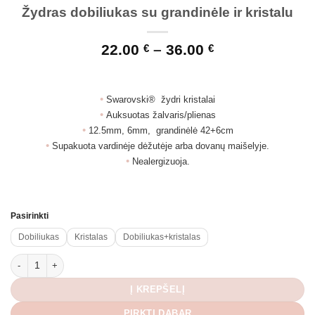
Žydras dobiliukas su grandinėle ir kristalu
Price
22.00
–
36.00
€
€
range:
22.00 €
through
•
Swarovski® žydri kristalai
36.00 €
•
Auksuotas žalvaris/plienas
•
12.5mm, 6mm, grandinėlė 42+6cm
•
Supakuota vardinėje dėžutėje arba dovanų maišelyje.
•
Nealergizuoja.
Pasirinkti
Dobiliukas
Kristalas
Dobiliukas+kristalas
produkto kiekis: Žydras dobiliukas su grandinėle ir kristalu
Į KREPŠELĮ
PIRKTI DABAR