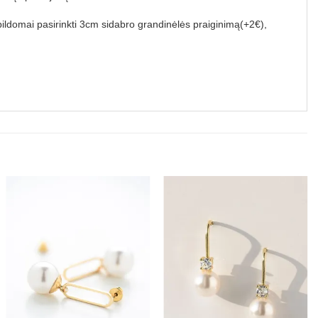
apildomai pasirinkti 3cm sidabro grandinėlės praiginimą(+2€),