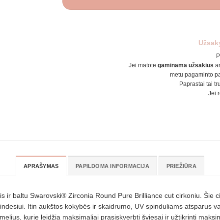
Užsak
P
Jei matote
gaminama užsakius
a
metu pagaminto pa
Paprastai tai tr
Jei 
APRAŠYMAS
PAPILDOMA INFORMACIJA
PRIEŽIŪRA
baltu Swarovski® Zirconia Round Pure Brilliance cut cirkoniu. Šie cirko
indesiui. Itin aukštos kokybės ir skaidrumo, UV spinduliams atsparus v
rėmelius, kurie leidžia maksimaliai prasiskverbti šviesai ir užtikrinti maks