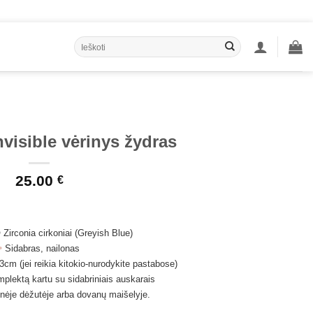
Ieškoti:
nvisible vėrinys žydras
25.00
€
Zirconia cirkoniai (Greyish Blue)
•
Sidabras, nailonas
3cm (jei reikia kitokio-nurodykite pastabose)
mplektą kartu su sidabriniais auskarais
nėje dėžutėje arba dovanų maišelyje.