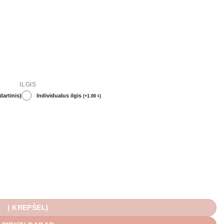
ILGIS
artinis)
Individualus ilgis
(
+
1.00
)
€
Į KREPŠELĮ