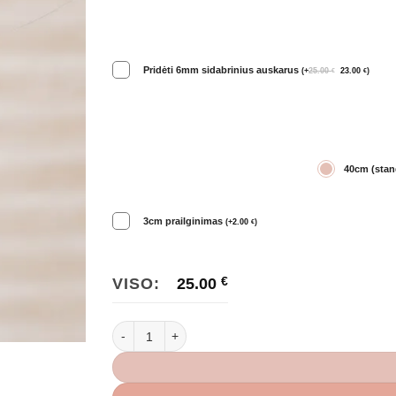
Pridėti 6mm sidabrinius auskarus
(
+
25.00
23.00
)
€
€
40cm (stand
3cm prailginimas
(
+
2.00
)
€
VISO:
25.00
€
produkto kiekis: Sidabrinis Invisible vėrinys žydras