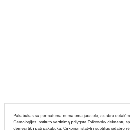
Pakabukas su permatoma-nematoma juostele, sidabro detalėmis ir 
Gemologijos Instituto vertinimą prilygsta Tolkowsky deimantų sp
dėmesį tik į patį pakabuką. Cirkoniai įstatyti į subtilius sidabro 