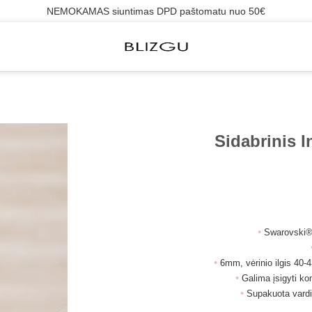
NEMOKAMAS siuntimas DPD paštomatu nuo 50€
Sidabrinis I
•
Swarovski® 
•
6mm, vėrinio ilgis 40-4
•
Galima įsigyti ko
•
Supakuota vardi