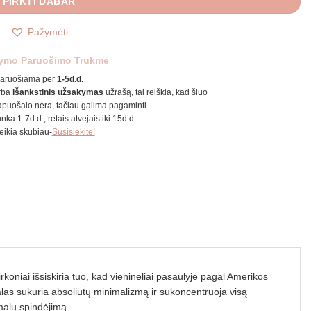
PIRKTI DABAR
Pažymėti
ymo Paruošimo Trukmė
aruošiama per
1-5d.d.
rba
išankstinis užsakymas
užrašą, tai reiškia, kad šiuo
puošalo nėra, tačiau galima pagaminti.
unka 1-7d.d., retais atvejais iki 15d.d.
reikia skubiau-
Susisiekite!
niai išsiskiria tuo, kad vienineliai pasaulyje pagal Amerikos
alas sukuria absoliutų minimalizmą ir sukoncentruoja visą
imalų spindėjimą.