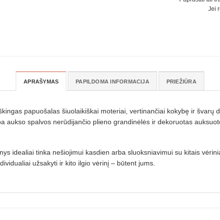
Jei 
APRAŠYMAS
PAPILDOMA INFORMACIJA
PRIEŽIŪRA
aiškingas papuošalas šiuolaikiškai moteriai, vertinančiai kokybę ir šva
ba aukso spalvos nerūdijančio plieno grandinėlės ir dekoruotas auksuoto
inys
idealiai tinka nešiojimui kasdien arba sluoksniavimui su kitais vėrin
dividualiai užsakyti ir kito ilgio vėrinį – būtent jums.