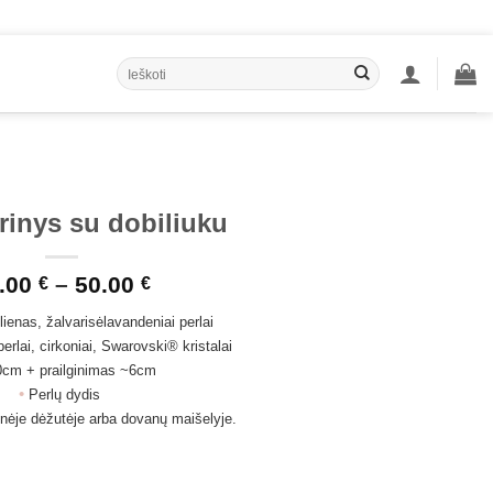
Ieškoti:
rinys su dobiliuku
Price
.00
–
50.00
€
€
range:
ienas, žalvarisėlavandeniai perlai
45.00 €
erlai, cirkoniai, Swarovski® kristalai
through
cm + prailginimas ~6cm
50.00 €
•
Perlų dydis
nėje dėžutėje arba dovanų maišelyje.