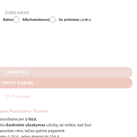
DOBILIUKAS
Baltas
AB(chameleono)
Su perliukais
(
-
2.00
)
€
Į KREPŠELĮ
PIRKTI DABAR
Pažymėti
ymo Paruošimo Trukmė
aruošiama per
1-5d.d.
rba
išankstinis užsakymas
užrašą, tai reiškia, kad šiuo
puošalo nėra, tačiau galima pagaminti.
unka 1-7d.d., retais atvejais iki 15d.d.