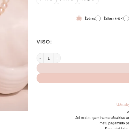
1. ~3mm
2. 2-3mm
3. 3-4mm
Žydras
Žalias
(
-
6.00
)
€
VISO:
produkto kiekis: Perlų vėrinys su dobiliuku
Užsak
P
Jei matote
gaminama užsakius
a
metu pagaminto pa
Paprastai tai tr