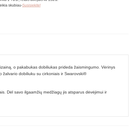
reikia skubiau-
Susisiekite!
rų dizainą, o pakabukas dobiliukas prideda žaismingumo. Vėrinys
 žalvario dobiliuku su cirkoniais ir Swarovski®
iais. Dėl savo ilgaamžių medžiagų jis atsparus dėvėjimui ir