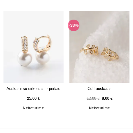
-33%
Auskarai su cirkoniais ir perlais
Cuff auskaras
Original
Current
25.00
€
12.00
€
8.00
€
price
price
was:
is:
Nebeturime
Nebeturime
12.00 €.
8.00 €.
APIE
KONTAKTAI
PRISTATYMAS
TAISYKLĖS
PAPUOŠALŲ NUOMA