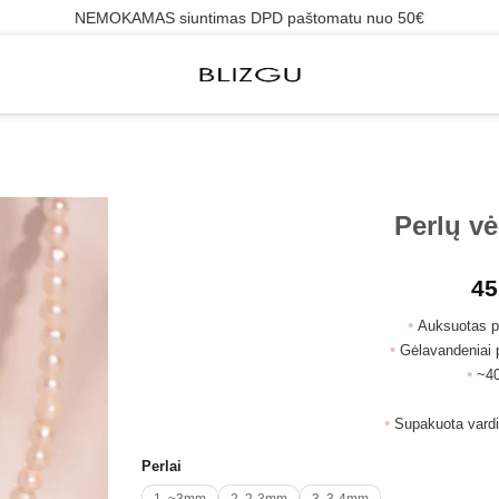
NEMOKAMAS siuntimas DPD paštomatu nuo 50€
Perlų vė
45
•
Auksuotas pl
•
Gėlavandeniai p
•
~40
•
Supakuota vardi
Perlai