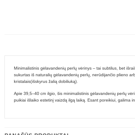
Minimalistinis gėlavandenių perlų vėrinys
– tai subtilus, bet išr
sukurtas iš naturalių gėlavandenių perlų, nerūdijančio plieno ar
kristalais(išskyrus žalią dobiliuką).
Apie 39,5–40 cm ilgio, šis
minimalistinis gėlavandenių perlų vėr
puikiai išlaiko estetinį vaizdą ilgą laiką. Esant poreikiui, galima in