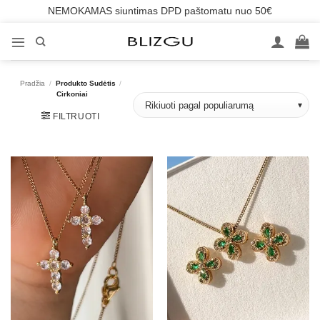
NEMOKAMAS siuntimas DPD paštomatu nuo 50€
Skip
to
content
Pradžia
/
Produkto Sudėtis
/
Cirkoniai
FILTRUOTI