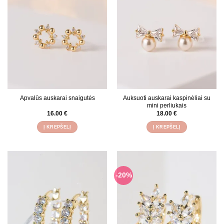
Apvalūs auskarai snaigutės
Auksuoti auskarai kaspinėliai su
mini perliukais
16.00
€
18.00
€
Į KREPŠELĮ
Į KREPŠELĮ
-20%