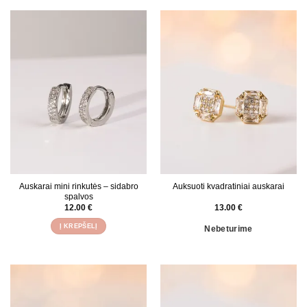
product
has
multiple
variants.
The
options
may
be
chosen
on
the
product
page
Auskarai mini rinkutės – sidabro
Auksuoti kvadratiniai auskarai
spalvos
12.00
€
13.00
€
Į KREPŠELĮ
Nebeturime