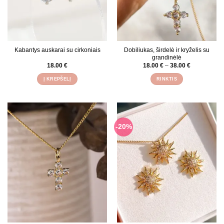
Kabantys auskarai su cirkoniais
Dobiliukas, širdelė ir kryželis su
grandinėlė
Price
18.00
€
18.00
€
–
38.00
€
range:
18.00 €
Į KREPŠELĮ
RINKTIS
through
38.00 €
This
product
has
multiple
variants.
-20%
The
options
may
be
chosen
on
the
product
page