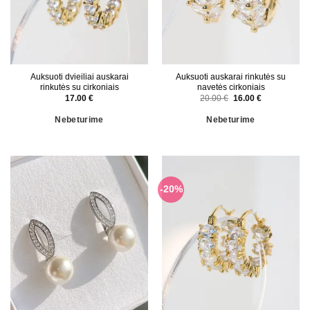
Auksuoti dvieiliai auskarai
Auksuoti auskarai rinkutės su
rinkutės su cirkoniais
navetės cirkoniais
Original
Current
17.00
€
20.00
€
16.00
€
price
price
was:
is:
Nebeturime
Nebeturime
20.00 €.
16.00 €.
-20%