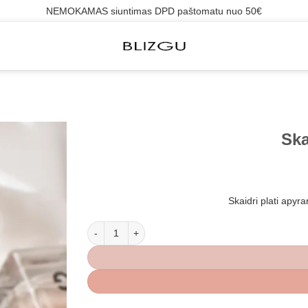
NEMOKAMAS siuntimas DPD paštomatu nuo 50€
Ska
Skaidri plati apyr
produkto kiekis: Skaidri apyrankė