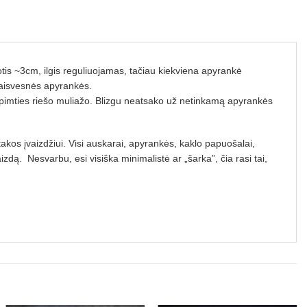
tis ~3cm, ilgis reguliuojamas, tačiau kiekviena apyrankė
 laisvesnės apyrankės.
 apimties riešo muliažo. Blizgu neatsako už netinkamą apyrankės
akos įvaizdžiui. Visi auskarai, apyrankės, kaklo papuošalai,
izdą. Nesvarbu, esi visiška minimalistė ar „šarka”, čia rasi tai,