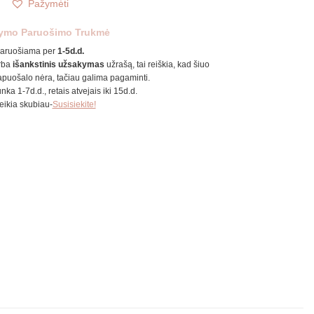
Pažymėti
ymo Paruošimo Trukmė
aruošiama per
1-5d.d.
rba
išankstinis užsakymas
užrašą, tai reiškia, kad šiuo
puošalo nėra, tačiau galima pagaminti.
unka 1-7d.d., retais atvejais iki 15d.d.
reikia skubiau-
Susisiekite!