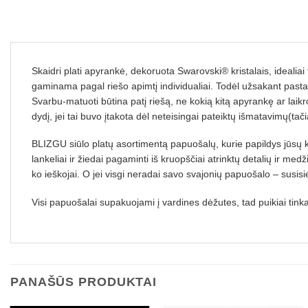
Skaidri plati apyrankė, dekoruota Swarovski® kristalais, ideali
gaminama pagal riešo apimtį individualiai. Todėl užsakant pastab
Svarbu-matuoti būtina patį riešą, ne kokią kitą apyrankę ar lai
dydį, jei tai buvo įtakota dėl neteisingai pateiktų išmatavimų(tač
BLIZGU siūlo platų asortimentą papuošalų, kurie papildys jūsų k
lankeliai ir žiedai pagaminti iš kruopščiai atrinktų detalių ir me
ko ieškojai. O jei visgi neradai savo svajonių papuošalo – susis
Visi papuošalai supakuojami į vardines dėžutes, tad puikiai tink
PANAŠŪS PRODUKTAI