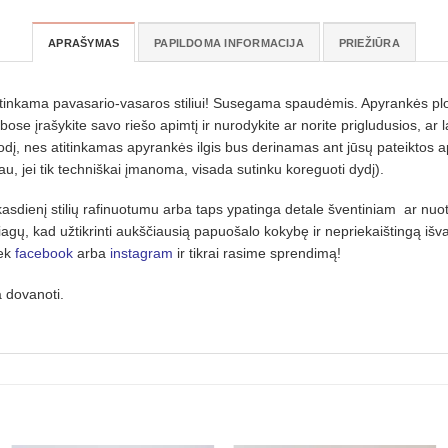
APRAŠYMAS
PAPILDOMA INFORMACIJA
PRIEŽIŪRA
ai tinkama pavasario-vasaros stiliui! Susegama spaudėmis. Apyrankės plo
ose įrašykite savo riešo apimtį ir nurodykite ar norite prigludusios, ar
krodį, nes atitinkamas apyrankės ilgis bus derinamas ant jūsų pateiktos
iau, jei tik techniškai įmanoma, visada sutinku koreguoti dydį).
asdienį stilių rafinuotumu arba taps ypatinga detale šventiniam ar nuot
džiagų, kad užtikrinti aukščiausią papuošalo kokybę ir nepriekaištingą išva
iek
facebook
arba
instagram
ir tikrai rasime sprendimą!
a dovanoti.