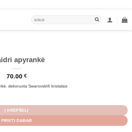
Ieškoti:
idri apyrankė
70.00
€
ankė, dekoruota Swarovski® kristalais
Į KREPŠELĮ
PIRKTI DABAR