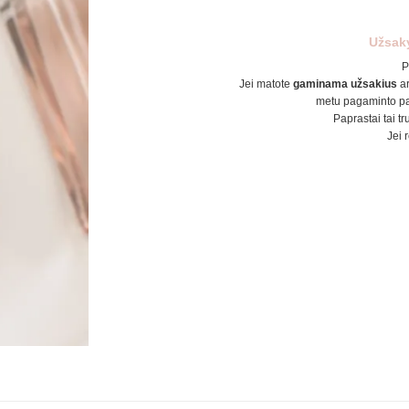
Užsak
P
Jei matote
gaminama užsakius
a
metu pagaminto pa
Paprastai tai tr
Jei 