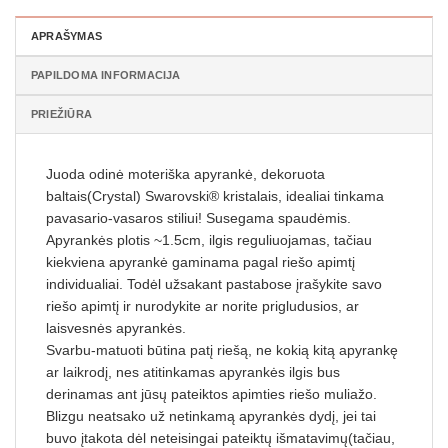
APRAŠYMAS
PAPILDOMA INFORMACIJA
PRIEŽIŪRA
Juoda odinė moteriška apyrankė, dekoruota
baltais(Crystal) Swarovski® kristalais, idealiai tinkama
pavasario-vasaros stiliui! Susegama spaudėmis.
Apyrankės plotis ~1.5cm, ilgis reguliuojamas, tačiau
kiekviena apyrankė gaminama pagal riešo apimtį
individualiai. Todėl užsakant pastabose įrašykite savo
riešo apimtį ir nurodykite ar norite prigludusios, ar
laisvesnės apyrankės.
Svarbu-matuoti būtina patį riešą, ne kokią kitą apyrankę
ar laikrodį, nes atitinkamas apyrankės ilgis bus
derinamas ant jūsų pateiktos apimties riešo muliažo.
Blizgu neatsako už netinkamą apyrankės dydį, jei tai
buvo įtakota dėl neteisingai pateiktų išmatavimų(tačiau,