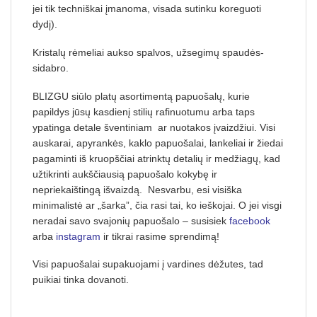
jei tik techniškai įmanoma, visada sutinku koreguoti
dydį).
Kristalų rėmeliai aukso spalvos, užsegimų spaudės-
sidabro.
BLIZGU siūlo platų asortimentą papuošalų, kurie
papildys jūsų kasdienį stilių rafinuotumu arba taps
ypatinga detale šventiniam ar nuotakos įvaizdžiui. Visi
auskarai, apyrankės, kaklo papuošalai, lankeliai ir žiedai
pagaminti iš kruopščiai atrinktų detalių ir medžiagų, kad
užtikrinti aukščiausią papuošalo kokybę ir
nepriekaištingą išvaizdą. Nesvarbu, esi visiška
minimalistė ar „šarka”, čia rasi tai, ko ieškojai. O jei visgi
neradai savo svajonių papuošalo – susisiek
facebook
arba
instagram
ir tikrai rasime sprendimą!
Visi papuošalai supakuojami į vardines dėžutes, tad
puikiai tinka dovanoti.