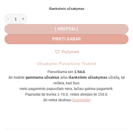
Išankstinis užsakymas
produkto kiekis: Juoda odinė apyrankė
Į KREPŠELĮ
PIRKTI DABAR
Pažymėti
Užsakymo Paruošimo Trukmė
Paruošiama per
1-5d.d.
Jei matote
gaminama užsakius
arba
išankstinis užsakymas
užrašą, tai
reiškia, kad šiuo
metu pagaminto papuošalo nėra, tačiau galima pagaminti.
Paprastai tai trunka 1-7d.d., retais atvejais iki 15d.d.
Jei reikia skubiau-
Susisiekite!