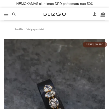
NEMOKAMAS siuntimas DPD paštomatu nuo 50€
Skip
to
content
Pradžia
/
Visi papuošalai
RANKŲ DARBO