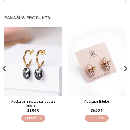
PANAŠŪS PRODUKTAI
Auskarai rinkutės su juodais
Auskarai Bitutės
kristalais
24.00
€
35.00
€
Į KREPŠELĮ
Į KREPŠELĮ