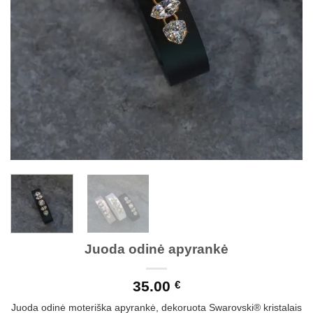
Juoda odinė apyrankė
35.00
€
Juoda odinė moteriška apyrankė, dekoruota Swarovski® kristalais