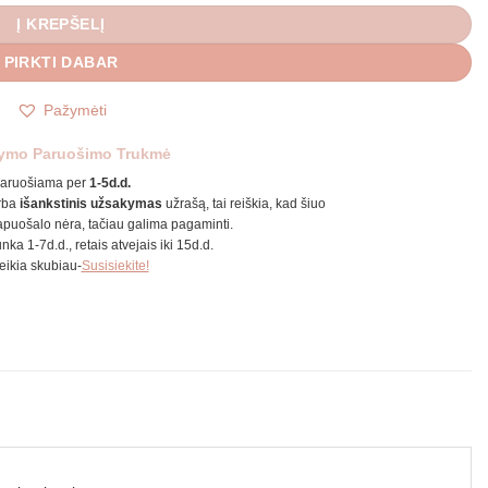
Į KREPŠELĮ
PIRKTI DABAR
Pažymėti
ymo Paruošimo Trukmė
aruošiama per
1-5d.d.
rba
išankstinis užsakymas
užrašą, tai reiškia, kad šiuo
puošalo nėra, tačiau galima pagaminti.
unka 1-7d.d., retais atvejais iki 15d.d.
reikia skubiau-
Susisiekite!