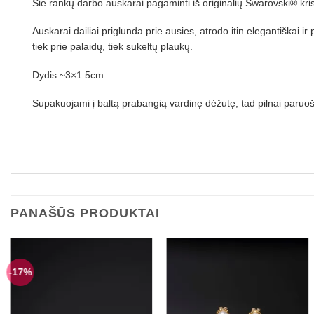
Šie rankų darbo auskarai pagaminti iš originalių Swarovski® kris
Auskarai dailiai priglunda prie ausies, atrodo itin elegantiškai i
tiek prie palaidų, tiek sukeltų plaukų.
Dydis ~3×1.5cm
Supakuojami į baltą prabangią vardinę dėžutę, tad pilnai paruoš
PANAŠŪS PRODUKTAI
-17%