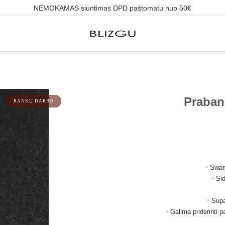
NEMOKAMAS siuntimas DPD paštomatu nuo 50€
Praban
RANKŲ DARBO
•
Swaro
•
Si
•
Supa
•
Galima priderinti 