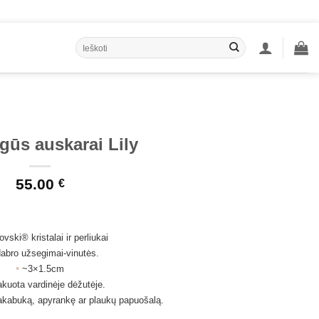
Ieškoti:
gūs auskarai Lily
55.00
€
vski® kristalai ir perliukai
dabro užsegimai-vinutės.
•
~3×1.5cm
kuota vardinėje dėžutėje.
pakabuką, apyrankę ar plaukų papuošalą.