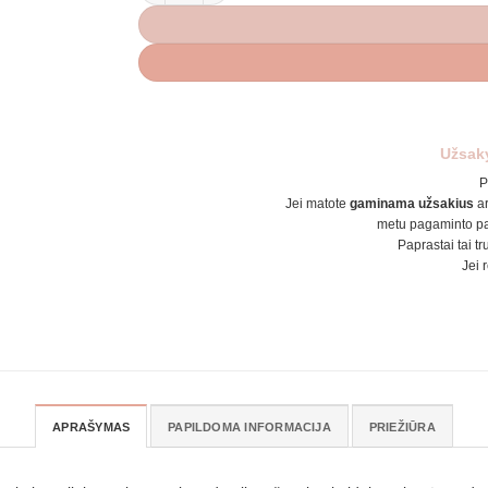
Užsak
P
Jei matote
gaminama užsakius
a
metu pagaminto pa
Paprastai tai tr
Jei 
APRAŠYMAS
PAPILDOMA INFORMACIJA
PRIEŽIŪRA