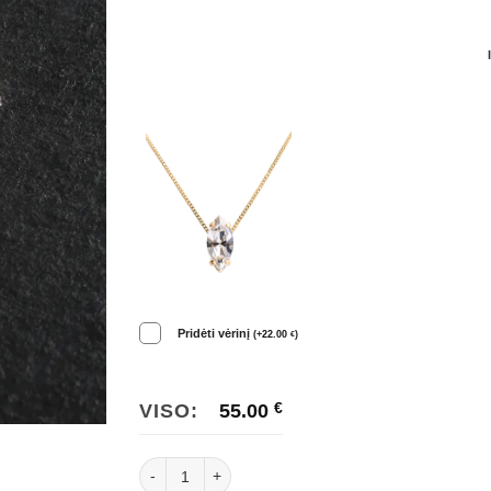
Pridėti vėrinį
(
+
22.00
)
€
VISO:
55.00
€
produkto kiekis: Prabangūs auskarai Lily