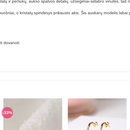
talų ir perliukų, aukso spalvos detalių, užsegimai-sidabro vinutės, tad 
r puošniai, o kristalų spindesys prikausto akis. Šis auskarų modelis labai
ti dovanoti.
-33%