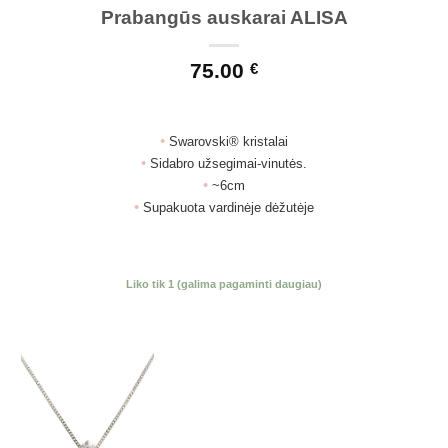
Prabangūs auskarai ALISA
75.00
€
•
Swarovski® kristalai
•
Sidabro užsegimai-vinutės.
•
~6cm
•
Supakuota vardinėje dėžutėje
Liko tik 1 (galima pagaminti daugiau)