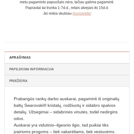
metu pagaminto papuošalo nėra, tačiau galima pagaminti.
Paprastai tai trunka 1-7d.d., retais atvejais iki 15d.d.
Jei reikia skubiau-
Susisiekite!
APRAŠYMAS
PAPILDOMA INFORMACIJA
PRIEŽIŪRA
Prabangūs rankų darbo auskarai, pagaminti iš originalių
baltų Swarovski® kristalų, rodžiuotų ir sidabro spalvos
detalių. Užsegimai – sidabrinės vinutės, todėl nedirgins
odos.
Auskarai yra vidutinio–ilgesnio ilgio, tad puikiai tiks
įvairioms progoms – tiek vakarėliams, tiek vestuvėms.