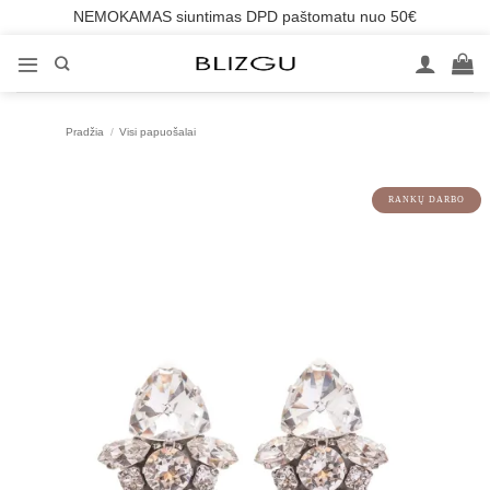
NEMOKAMAS siuntimas DPD paštomatu nuo 50€
Skip
to
content
Pradžia
/
Visi papuošalai
RANKŲ DARBO