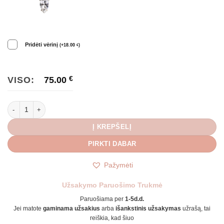
Pridėti vėrinį
(
+
18.00
)
€
VISO:
75.00
€
produkto kiekis: Prabangūs auskarai ALISA
Į KREPŠELĮ
PIRKTI DABAR
Pažymėti
Užsakymo Paruošimo Trukmė
Paruošiama per
1-5d.d.
Jei matote
gaminama užsakius
arba
išankstinis užsakymas
užrašą, tai
reiškia, kad šiuo