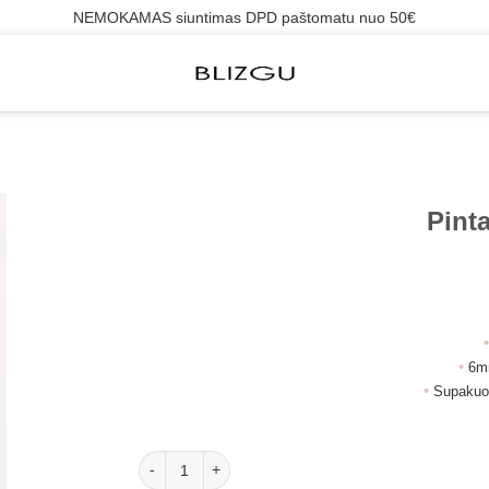
NEMOKAMAS siuntimas DPD paštomatu nuo 50€
Pinta
•
6mm
•
Supakuot
produkto kiekis: Pinta plati apyrankė