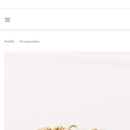
Skip
to
content
Pradžia
/
Visi papuošalai