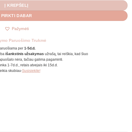
Į KREPŠELĮ
PIRKTI DABAR
Pažymėti
ymo Paruošimo Trukmė
aruošiama per
1-5d.d.
rba
išankstinis užsakymas
užrašą, tai reiškia, kad šiuo
puošalo nėra, tačiau galima pagaminti.
unka 1-7d.d., retais atvejais iki 15d.d.
reikia skubiau-
Susisiekite!