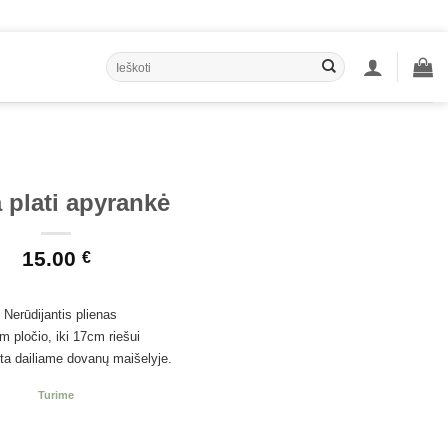
Ieškoti:
 plati apyrankė
15.00
€
•
Nerūdijantis plienas
 pločio, iki 17cm riešui
a dailiame dovanų maišelyje.
Turime