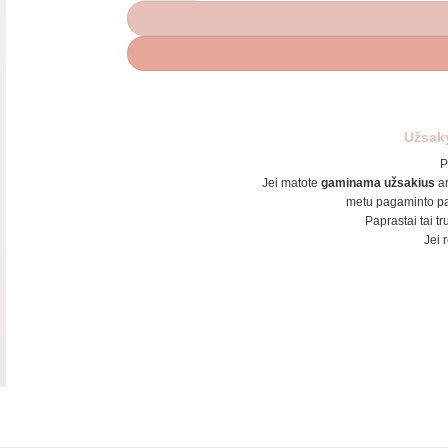
Užsak
P
Jei matote
gaminama užsakius
a
metu pagaminto pa
Paprastai tai tr
Jei 