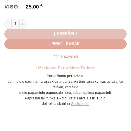
VISO:
25.00
€
produkto kiekis: Minimalistinė Tennis stiliaus apyrankė
Į KREPŠELĮ
PIRKTI DABAR
Pažymėti
Užsakymo Paruošimo Trukmė
Paruošiama per
1-5d.d.
Jei matote
gaminama užsakius
arba
išankstinis užsakymas
užrašą, tai
reiškia, kad šiuo
metu pagaminto papuošalo nėra, tačiau galima pagaminti.
Paprastai tai trunka 1-7d.d., retais atvejais iki 15d.d.
Jei reikia skubiau-
Susisiekite!