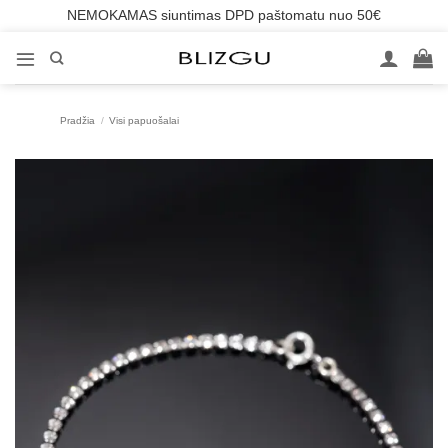
NEMOKAMAS siuntimas DPD paštomatu nuo 50€
Skip
to
content
Pradžia
/
Visi papuošalai