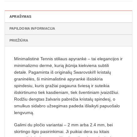
APRAŠYMAS
PAPILDOMA INFORMACIJA
PRIEŽIŪRA
Minimalistinė Tennis stiliaus apyrankė
– tai elegancijos ir
minimalizmo dermė, kurią įkūnija kiekviena subtili
detalė. Pagaminta iš originalių Swarovski® kristalų
graninėlės, ši minimalistinė apyrankė išsiskiria
spindesiu, kuris gražiai pagauna šviesą ir suteikia
išskirtinumo tiek kasdieniam, tiek šventiniam įvaizdžiui.
Rodžiu dengtas žalvaris pabrėžia kristalų spindesį, o
smulkus sidabro užsegimas padeda išlaikyti papuošalo
lengvumą.
Galimi du pločio variantai – 2 mm arba 2.4 mm, bei
skirtingo ilgio pasirinkimai. Ji puikiai dera su kitais