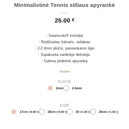
Minimalistinė Tennis stiliaus apyrankė
25.00
€
•
Swarovski® kristalai
•
Rodžiuotas žalvaris, sidabras
•
2-2.4mm pločio, pasirenkamo ilgio
•
Supakuota vardinėje dėžutėje.
•
Galima priderinti apyrankę
Turime
PLOTIS
2mm
2.4mm
ILGIS
17cm
18cm
19
20cm
(
+
0.00
)
(
+
0.50
)
(
+
1.00
)
(
+
1.50
)
€
€
€
€