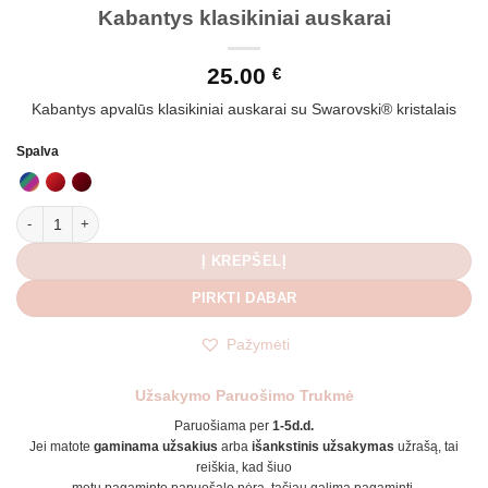
Kabantys klasikiniai auskarai
25.00
€
Kabantys apvalūs klasikiniai auskarai su Swarovski® kristalais
Spalva
produkto kiekis: Kabantys klasikiniai auskarai
Į KREPŠELĮ
PIRKTI DABAR
Pažymėti
Užsakymo Paruošimo Trukmė
Paruošiama per
1-5d.d.
Jei matote
gaminama užsakius
arba
išankstinis užsakymas
užrašą, tai
reiškia, kad šiuo