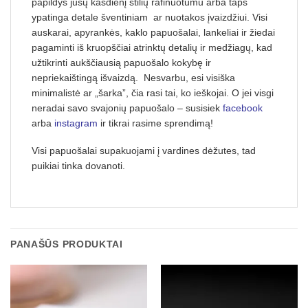
papildys jūsų kasdienį stilių rafinuotumu arba taps
ypatinga detale šventiniam ar nuotakos įvaizdžiui. Visi
auskarai, apyrankės, kaklo papuošalai, lankeliai ir žiedai
pagaminti iš kruopščiai atrinktų detalių ir medžiagų, kad
užtikrinti aukščiausią papuošalo kokybę ir
nepriekaištingą išvaizdą. Nesvarbu, esi visiška
minimalistė ar „šarka”, čia rasi tai, ko ieškojai. O jei visgi
neradai savo svajonių papuošalo – susisiek
facebook
arba
instagram
ir tikrai rasime sprendimą!
Visi papuošalai supakuojami į vardines dėžutes, tad
puikiai tinka dovanoti.
PANAŠŪS PRODUKTAI