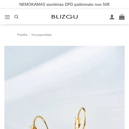
NEMOKAMAS siuntimas DPD paštomatu nuo 50€
Skip
to
content
Pradžia
/
Visi papuošalai