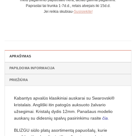
metu pagaminto papuošalo nėra, tačiau galima pagaminti.
Paprastai tai trunka 1-7d.d., retais atvejais iki 15d.d.
Jei reikia skubiau-
Susisiekite!
APRAŠYMAS
PAPILDOMA INFORMACIJA
PRIEŽIŪRA
Kabantys apvalūs klasikiniai auskarai su Swarovski®
kristalais. Angliški itin patogūs auksuoto žalvario
užsegimai. Kristalų dydis 12mm. Panašaus modelio
auskarų su didesnių spalvų pasirinkimu rasite
čia
.
BLIZGU siūlo platų asortimentą papuošalų, kurie