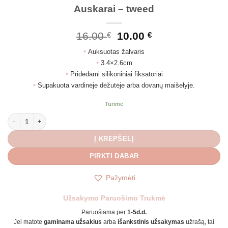
Auskarai – tweed
Original
Current
16.00
10.00
€
€
price
price
•
Auksuotas žalvaris
was:
is:
•
3.4×2.6cm
16.00 €.
10.00 €.
•
Pridedami silikoniniai fiksatoriai
•
Supakuota vardinėje dėžutėje arba dovanų maišelyje.
Turime
produkto kiekis: Auskarai - tweed
Į KREPŠELĮ
PIRKTI DABAR
Pažymėti
Užsakymo Paruošimo Trukmė
Paruošiama per
1-5d.d.
Jei matote
gaminama užsakius
arba
išankstinis užsakymas
užrašą, tai