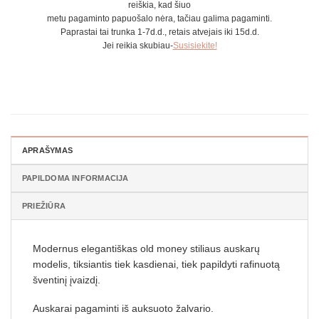
reiškia, kad šiuo
metu pagaminto papuošalo nėra, tačiau galima pagaminti.
Paprastai tai trunka 1-7d.d., retais atvejais iki 15d.d.
Jei reikia skubiau-
Susisiekite!
APRAŠYMAS
PAPILDOMA INFORMACIJA
PRIEŽIŪRA
Modernus elegantiškas old money stiliaus auskarų
modelis, tiksiantis tiek kasdienai, tiek papildyti rafinuotą
šventinį įvaizdį.
Auskarai pagaminti iš auksuoto žalvario.