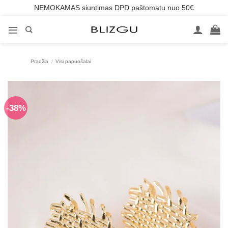
NEMOKAMAS siuntimas DPD paštomatu nuo 50€
Skip
to
content
Pradžia
/
Visi papuošalai
-38%