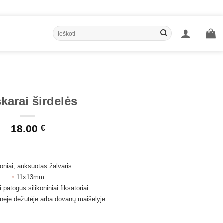
Ieškoti:
karai širdelės
18.00
€
oniai, a
uksuotas žalvaris
•
11x13mm
patogūs silikoniniai fiksatoriai
nėje dėžutėje arba dovanų maišelyje.