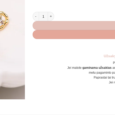
produkto kiekis: Auskarai širdelės
Užsak
P
Jei matote
gaminama užsakius
a
metu pagaminto pa
Paprastai tai tr
Jei 