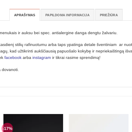
APRAŠYMAS
PAPILDOMA INFORMACIJA
PRIEŽIŪRA
kmenukais ir auksu bei spec. antialergine danga dengtu žalvariu.
asdienį stilių rafinuotumu arba taps ypatinga detale šventiniam ar nuot
džiagų, kad užtikrinti aukščiausią papuošalo kokybę ir nepriekaištingą išva
iek
facebook
arba
instagram
ir tikrai rasime sprendimą!
a dovanoti.
-17%