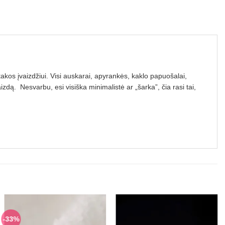
akos įvaizdžiui. Visi auskarai, apyrankės, kaklo papuošalai,
izdą. Nesvarbu, esi visiška minimalistė ar „šarka”, čia rasi tai,
-33%