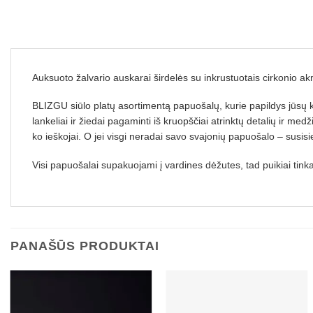
Auksuoto žalvario auskarai širdelės su inkrustuotais cirkonio a
BLIZGU siūlo platų asortimentą papuošalų, kurie papildys jūsų k
lankeliai ir žiedai pagaminti iš kruopščiai atrinktų detalių ir me
ko ieškojai. O jei visgi neradai savo svajonių papuošalo – susis
Visi papuošalai supakuojami į vardines dėžutes, tad puikiai tink
PANAŠŪS PRODUKTAI