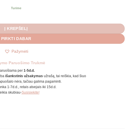
Turime
Į KREPŠELĮ
PIRKTI DABAR
Pažymėti
ymo Paruošimo Trukmė
aruošiama per
1-5d.d.
rba
išankstinis užsakymas
užrašą, tai reiškia, kad šiuo
puošalo nėra, tačiau galima pagaminti.
unka 1-7d.d., retais atvejais iki 15d.d.
reikia skubiau-
Susisiekite!