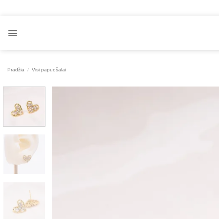
Skip
to
content
Pradžia
/
Visi papuošalai