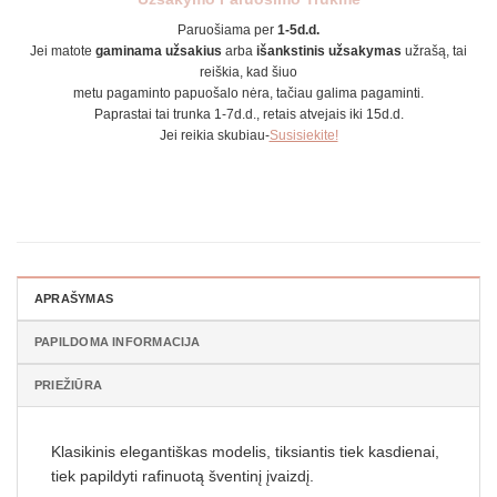
Paruošiama per
1-5d.d.
Jei matote
gaminama užsakius
arba
išankstinis užsakymas
užrašą, tai
reiškia, kad šiuo
metu pagaminto papuošalo nėra, tačiau galima pagaminti.
Paprastai tai trunka 1-7d.d., retais atvejais iki 15d.d.
Jei reikia skubiau-
Susisiekite!
APRAŠYMAS
PAPILDOMA INFORMACIJA
PRIEŽIŪRA
Klasikinis elegantiškas modelis, tiksiantis tiek kasdienai,
tiek papildyti rafinuotą šventinį įvaizdį.