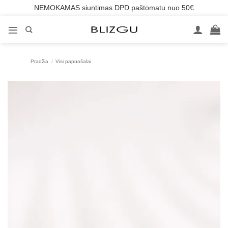
NEMOKAMAS siuntimas DPD paštomatu nuo 50€
Skip
to
content
Pradžia
/
Visi papuošalai