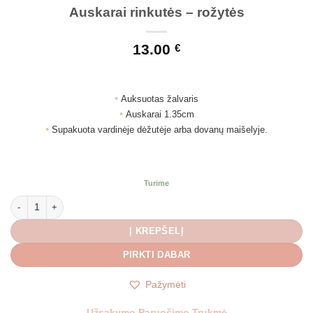
Auskarai rinkutės – rožytės
13.00
€
•
Auksuotas žalvaris
•
Auskarai 1.35cm
•
Supakuota vardinėje dėžutėje arba dovanų maišelyje.
Turime
produkto kiekis: Auskarai rinkutės - rožytės
Į KREPŠELĮ
PIRKTI DABAR
Pažymėti
Užsakymo Paruošimo Trukmė