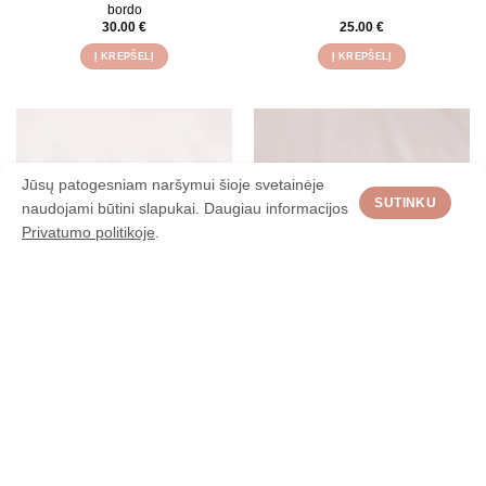
bordo
30.00
€
25.00
€
Į KREPŠELĮ
Į KREPŠELĮ
Jūsų patogesniam naršymui šioje svetainėje
SUTINKU
naudojami būtini slapukai. Daugiau informacijos
Privatumo politikoje
.
Auskarai klipsai – kvadratiniai
Auskarai rinkutės su žaliomis
širdelėmis
16.00
€
14.00
€
Į KREPŠELĮ
Į KREPŠELĮ