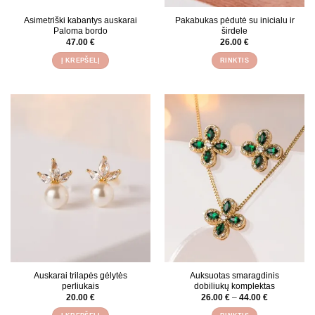
Asimetriški kabantys auskarai
Pakabukas pėdutė su inicialu ir
Paloma bordo
širdele
47.00
€
26.00
€
Į KREPŠELĮ
RINKTIS
This
product
has
multiple
variants.
The
options
may
be
chosen
on
the
product
page
Auskarai trilapės gėlytės
Auksuotas smaragdinis
perliukais
dobiliukų komplektas
Price
20.00
€
26.00
€
–
44.00
€
range:
26.00 €