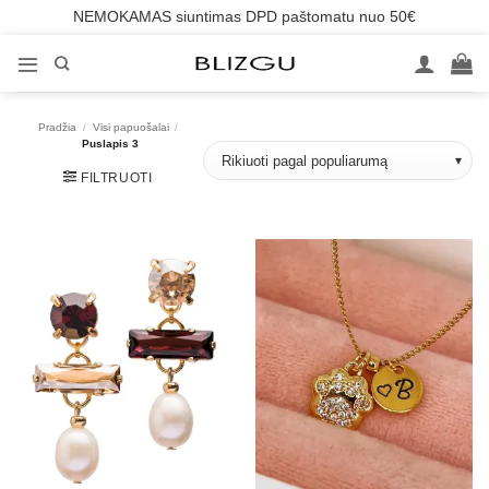
NEMOKAMAS siuntimas DPD paštomatu nuo 50€
Skip
to
content
Pradžia
/
Visi papuošalai
/
Puslapis 3
FILTRUOTI