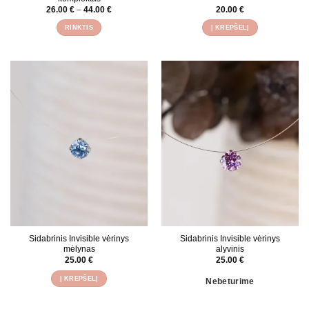
Price
26.00
€
–
44.00
€
20.00
€
range:
26.00 €
RINKTIS
Į KREPŠELĮ
through
44.00 €
This
product
has
multiple
variants.
The
options
may
be
chosen
on
the
product
page
Sidabrinis Invisible vėrinys
Sidabrinis Invisible vėrinys
mėlynas
alyvinis
25.00
€
25.00
€
Į KREPŠELĮ
Nebeturime