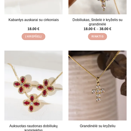
Kabantys auskarai su cirkoniais
Dobiliukas, širdelė ir kryželis su
grandinėlė
Price
18.00
€
18.00
€
–
38.00
€
range:
18.00 €
Į KREPŠELĮ
RINKTIS
through
38.00 €
This
product
has
multiple
variants.
The
options
may
be
chosen
on
the
product
page
Auksuotas raudonas dobiliukų
Grandinėlė su kryželiu
komplektas