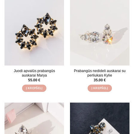
Juodi apvalūs prabangūs
Prabangūs nedideli auskarai su
auskarai Marya
perliukais Kylie
55.00
€
35.00
€
Į KREPŠELĮ
Į KREPŠELĮ