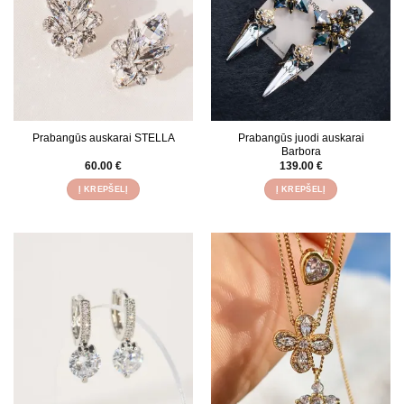
Prabangūs auskarai STELLA
Prabangūs juodi auskarai
Barbora
60.00
€
139.00
€
Į KREPŠELĮ
Į KREPŠELĮ