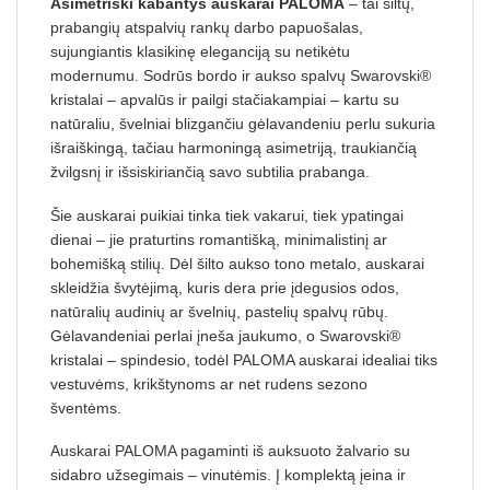
Asimetriški kabantys auskarai PALOMA
– tai šiltų,
prabangių atspalvių rankų darbo papuošalas,
sujungiantis klasikinę eleganciją su netikėtu
modernumu. Sodrūs bordo ir aukso spalvų Swarovski®
kristalai – apvalūs ir pailgi stačiakampiai – kartu su
natūraliu, švelniai blizgančiu gėlavandeniu perlu sukuria
išraiškingą, tačiau harmoningą asimetriją, traukiančią
žvilgsnį ir išsiskiriančią savo subtilia prabanga.
Šie auskarai puikiai tinka tiek vakarui, tiek ypatingai
dienai – jie praturtins romantišką, minimalistinį ar
bohemišką stilių. Dėl šilto aukso tono metalo, auskarai
skleidžia švytėjimą, kuris dera prie įdegusios odos,
natūralių audinių ar švelnių, pastelių spalvų rūbų.
Gėlavandeniai perlai įneša jaukumo, o Swarovski®
kristalai – spindesio, todėl PALOMA auskarai idealiai tiks
vestuvėms, krikštynoms ar net rudens sezono
šventėms.
Auskarai PALOMA pagaminti iš auksuoto žalvario su
sidabro užsegimais – vinutėmis.
Į komplektą įeina ir