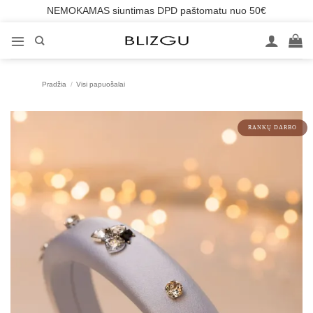
NEMOKAMAS siuntimas DPD paštomatu nuo 50€
Skip
to
content
Pradžia
/
Visi papuošalai
RANKŲ DARBO