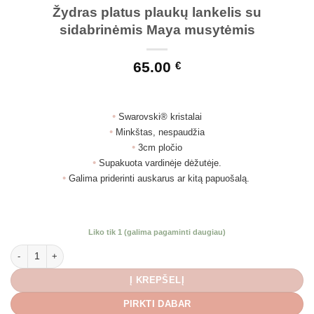
Žydras platus plaukų lankelis su
sidabrinėmis Maya musytėmis
65.00
€
•
Swarovski® kristalai
•
Minkštas, nespaudžia
•
3cm pločio
•
Supakuota vardinėje dėžutėje.
•
Galima priderinti auskarus ar kitą papuošalą.
Liko tik 1 (galima pagaminti daugiau)
produkto kiekis: Žydras platus plaukų lankelis su sidabrinėmis Maya musyt
Į KREPŠELĮ
PIRKTI DABAR