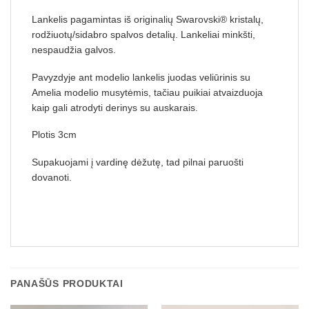
Lankelis pagamintas iš originalių Swarovski® kristalų,
rodžiuotų/sidabro spalvos detalių. Lankeliai minkšti,
nespaudžia galvos.
Pavyzdyje ant modelio lankelis juodas veliūrinis su
Amelia modelio musytėmis, tačiau puikiai atvaizduoja
kaip gali atrodyti derinys su auskarais.
Plotis 3cm
Supakuojami į vardinę dėžutę, tad pilnai paruošti
dovanoti.
PANAŠŪS PRODUKTAI