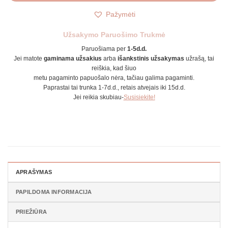
Pažymėti
Užsakymo Paruošimo Trukmė
Paruošiama per
1-5d.d.
Jei matote
gaminama užsakius
arba
išankstinis užsakymas
užrašą, tai
reiškia, kad šiuo
metu pagaminto papuošalo nėra, tačiau galima pagaminti.
Paprastai tai trunka 1-7d.d., retais atvejais iki 15d.d.
Jei reikia skubiau-
Susisiekite!
APRAŠYMAS
PAPILDOMA INFORMACIJA
PRIEŽIŪRA