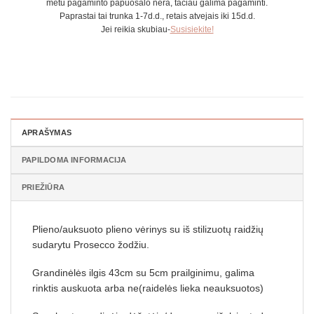
metu pagaminto papuošalo nėra, tačiau galima pagaminti.
Paprastai tai trunka 1-7d.d., retais atvejais iki 15d.d.
Jei reikia skubiau-
Susisiekite!
APRAŠYMAS
PAPILDOMA INFORMACIJA
PRIEŽIŪRA
Plieno/auksuoto plieno vėrinys su iš stilizuotų raidžių
sudarytu Prosecco žodžiu.
Grandinėlės ilgis 43cm su 5cm prailginimu, galima
rinktis auskuota arba ne(raidelės lieka neauksuotos)