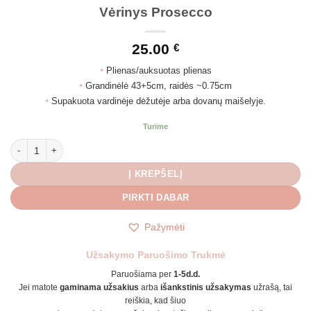
Vėrinys Prosecco
25.00
€
•
Plienas/auksuotas plienas
•
Grandinėlė 43+5cm, raidės ~0.75cm
•
Supakuota vardinėje dėžutėje arba dovanų maišelyje.
Turime
produkto kiekis: Vėrinys Prosecco
Į KREPŠELĮ
PIRKTI DABAR
Pažymėti
Užsakymo Paruošimo Trukmė
Paruošiama per
1-5d.d.
Jei matote
gaminama užsakius
arba
išankstinis užsakymas
užrašą, tai
reiškia, kad šiuo