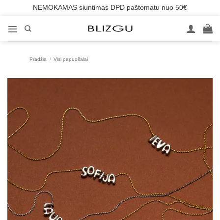
NEMOKAMAS siuntimas DPD paštomatu nuo 50€
Skip
to
content
Pradžia
/
Visi papuošalai