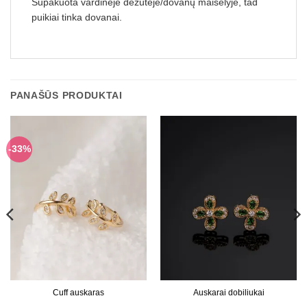
Supakuota vardinėje dėžutėje/dovanų maišelyje, tad
puikiai tinka dovanai.
PANAŠŪS PRODUKTAI
-33%
Cuff auskaras
Auskarai dobiliukai