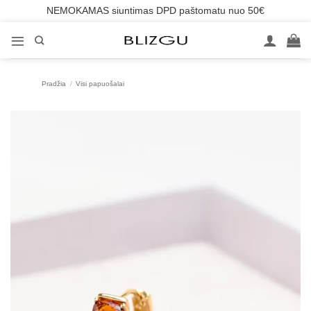
NEMOKAMAS siuntimas DPD paštomatu nuo 50€
Skip
to
content
Pradžia
/
Visi papuošalai