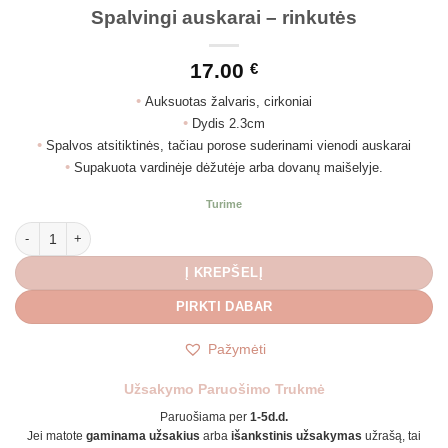
Spalvingi auskarai – rinkutės
17.00
€
•
Auksuotas žalvaris, cirkoniai
•
Dydis 2.3cm
•
Spalvos atsitiktinės, tačiau porose suderinami vienodi auskarai
•
Supakuota vardinėje dėžutėje arba dovanų maišelyje.
Turime
produkto kiekis: Spalvingi auskarai - rinkutės
Į KREPŠELĮ
PIRKTI DABAR
Pažymėti
Užsakymo Paruošimo Trukmė
Paruošiama per
1-5d.d.
Jei matote
gaminama užsakius
arba
išankstinis užsakymas
užrašą, tai