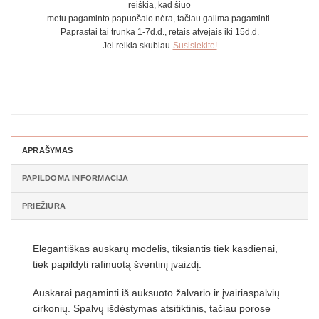
reiškia, kad šiuo
metu pagaminto papuošalo nėra, tačiau galima pagaminti.
Paprastai tai trunka 1-7d.d., retais atvejais iki 15d.d.
Jei reikia skubiau-
Susisiekite!
APRAŠYMAS
PAPILDOMA INFORMACIJA
PRIEŽIŪRA
Elegantiškas auskarų modelis, tiksiantis tiek kasdienai,
tiek papildyti rafinuotą šventinį įvaizdį.
Auskarai pagaminti iš auksuoto žalvario ir įvairiaspalvių
cirkonių. Spalvų išdėstymas atsitiktinis, tačiau porose