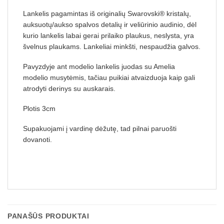
Lankelis pagamintas iš originalių Swarovski® kristalų,
auksuotų/aukso spalvos detalių ir veliūrinio audinio, dėl
kurio lankelis labai gerai prilaiko plaukus, neslysta, yra
švelnus plaukams. Lankeliai minkšti, nespaudžia galvos.
Pavyzdyje ant modelio lankelis juodas su Amelia
modelio musytėmis, tačiau puikiai atvaizduoja kaip gali
atrodyti derinys su auskarais.
Plotis 3cm
Supakuojami į vardinę dėžutę, tad pilnai paruošti
dovanoti.
PANAŠŪS PRODUKTAI