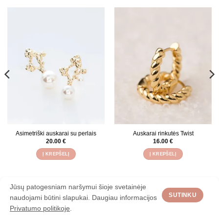
Asimetriški auskarai su perlais
Auskarai rinkutės Twist
20.00
€
16.00
€
Į KREPŠELĮ
Į KREPŠELĮ
Jūsų patogesniam naršymui šioje svetainėje
APIE
KONTAKTAI
PRISTATYMAS
TAISYKLĖS
PAPUOŠALŲ NUOMA
SUTINKU
naudojami būtini slapukai. Daugiau informacijos
Visos teisės saugomos 2026 ©
BLIZGU
Privatumo politikoje
.