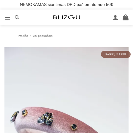
NEMOKAMAS siuntimas DPD paštomatu nuo 50€
Skip
to
content
Pradžia
/
Visi papuošalai
RANKŲ DARBO