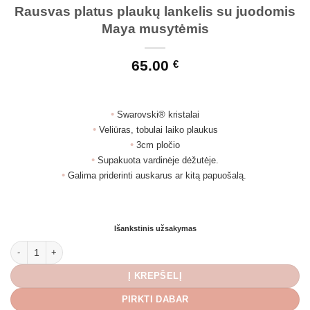
Rausvas platus plaukų lankelis su juodomis
Maya musytėmis
65.00
€
•
Swarovski® kristalai
•
Veliūras, tobulai laiko plaukus
•
3cm pločio
•
Supakuota vardinėje dėžutėje.
•
Galima priderinti auskarus ar kitą papuošalą.
Išankstinis užsakymas
produkto kiekis: Rausvas platus plaukų lankelis su juodomis Maya musytėm
Į KREPŠELĮ
PIRKTI DABAR