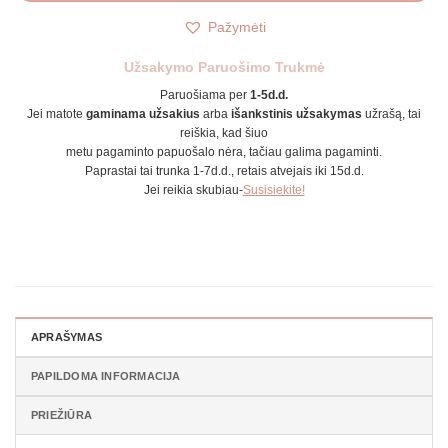
Pažymėti
Užsakymo Paruošimo Trukmė
Paruošiama per
1-5d.d.
Jei matote
gaminama užsakius
arba
išankstinis užsakymas
užrašą, tai
reiškia, kad šiuo
metu pagaminto papuošalo nėra, tačiau galima pagaminti.
Paprastai tai trunka 1-7d.d., retais atvejais iki 15d.d.
Jei reikia skubiau-
Susisiekite!
APRAŠYMAS
PAPILDOMA INFORMACIJA
PRIEŽIŪRA