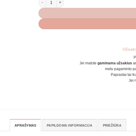
Užsak
P
Jei matote
gaminama užsakius
a
metu pagaminto pa
Paprastai tai tr
Jei 
APRAŠYMAS
PAPILDOMA INFORMACIJA
PRIEŽIŪRA