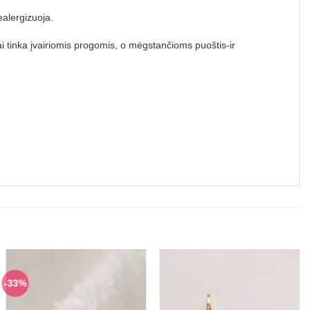
ealergizuoja.
iai tinka įvairiomis progomis, o mėgstančioms puoštis-ir
-33%