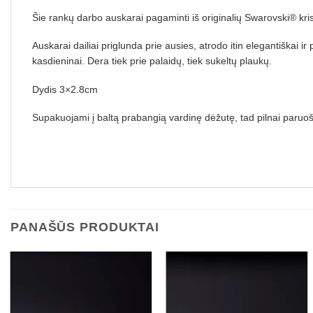
Šie rankų darbo auskarai pagaminti iš originalių Swarovski® kri
Auskarai dailiai priglunda prie ausies, atrodo itin elegantiškai 
kasdieninai. Dera tiek prie palaidų, tiek sukeltų plaukų.
Dydis 3×2.8cm
Supakuojami į baltą prabangią vardinę dėžutę, tad pilnai paruoš
PANAŠŪS PRODUKTAI