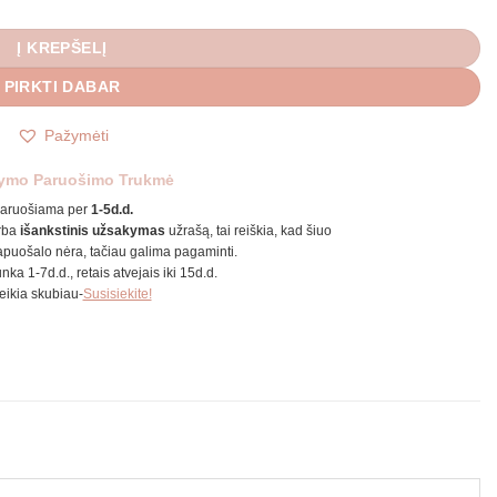
Į KREPŠELĮ
PIRKTI DABAR
Pažymėti
ymo Paruošimo Trukmė
aruošiama per
1-5d.d.
rba
išankstinis užsakymas
užrašą, tai reiškia, kad šiuo
puošalo nėra, tačiau galima pagaminti.
unka 1-7d.d., retais atvejais iki 15d.d.
reikia skubiau-
Susisiekite!