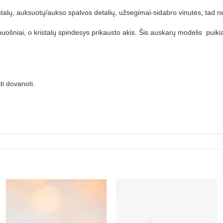
stalų, auksuotų/aukso spalvos detalių, užsegimai-sidabro vinutės, tad n
ir puošniai, o kristalų spindesys prikausto akis. Šis auskarų modelis puik
ti dovanoti.