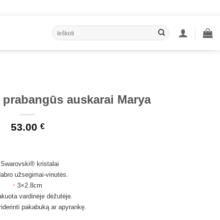
Ieškoti:
 prabangūs auskarai Marya
53.00
€
•
Swarovski® kristalai
dabro užsegimai-vinutės.
•
3×2.8cm
kuota vardinėje dėžutėje.
iderinti pakabuką ar apyrankę.