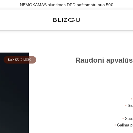
NEMOKAMAS siuntimas DPD paštomatu nuo 50€
Raudoni apvalūs
RANKŲ DARBO
•
Si
•
Supa
•
Galima pr