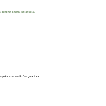
k 1 (galima pagaminti daugiau)
o pakabukas su 42+6cm grandinėle
rai Marya