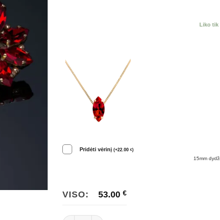
Liko ti
Pridėti vėrinį
(
+
22.00
)
€
15mm dydži
VISO:
53.00
€
produkto kiekis: Raudoni apvalūs prabangūs auska