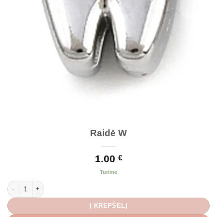
Raidė W
1.00
€
Turime
produkto kiekis: Raidė W
Į KREPŠELĮ