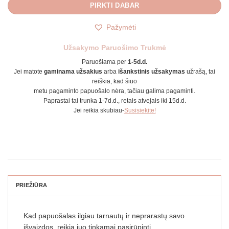
PIRKTI DABAR
Pažymėti
Užsakymo Paruošimo Trukmė
Paruošiama per
1-5d.d.
Jei matote
gaminama užsakius
arba
išankstinis užsakymas
užrašą, tai
reiškia, kad šiuo
metu pagaminto papuošalo nėra, tačiau galima pagaminti.
Paprastai tai trunka 1-7d.d., retais atvejais iki 15d.d.
Jei reikia skubiau-
Susisiekite!
PRIEŽIŪRA
Kad papuošalas ilgiau tarnautų ir neprarastų savo
išvaizdos, reikia juo tinkamai pasirūpinti.