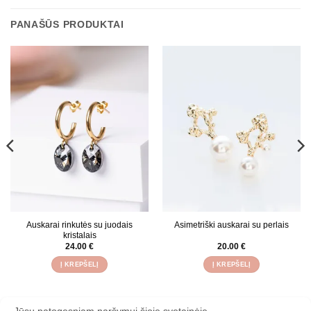
PANAŠŪS PRODUKTAI
Auskarai rinkutės su juodais
Asimetriški auskarai su perlais
kristalais
24.00
€
20.00
€
Į KREPŠELĮ
Į KREPŠELĮ