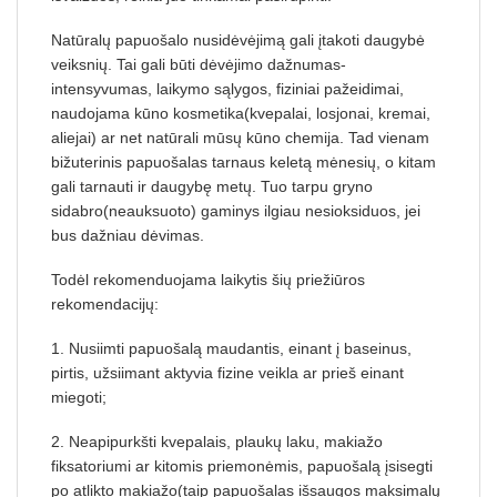
Natūralų papuošalo nusidėvėjimą gali įtakoti daugybė
veiksnių. Tai gali būti dėvėjimo dažnumas-
intensyvumas, laikymo sąlygos, fiziniai pažeidimai,
naudojama kūno kosmetika(kvepalai, losjonai, kremai,
aliejai) ar net natūrali mūsų kūno chemija. Tad vienam
bižuterinis papuošalas tarnaus keletą mėnesių, o kitam
gali tarnauti ir daugybę metų. Tuo tarpu gryno
sidabro(neauksuoto) gaminys ilgiau nesioksiduos, jei
bus dažniau dėvimas.
Todėl rekomenduojama laikytis šių priežiūros
rekomendacijų:
1. Nusiimti papuošalą maudantis, einant į baseinus,
pirtis, užsiimant aktyvia fizine veikla ar prieš einant
miegoti;
2. Neapipurkšti kvepalais, plaukų laku, makiažo
fiksatoriumi ar kitomis priemonėmis, papuošalą įsisegti
po atlikto makiažo(taip papuošalas išsaugos maksimalų