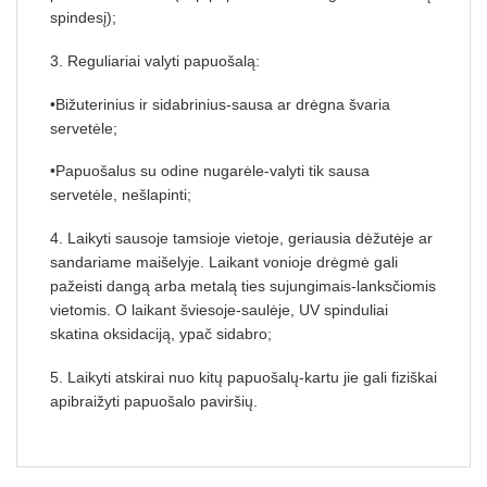
spindesį);
3. Reguliariai valyti papuošalą:
•Bižuterinius ir sidabrinius-sausa ar drėgna švaria
servetėle;
•Papuošalus su odine nugarėle-valyti tik sausa
servetėle, nešlapinti;
4. Laikyti sausoje tamsioje vietoje, geriausia dėžutėje ar
sandariame maišelyje. Laikant vonioje drėgmė gali
pažeisti dangą arba metalą ties sujungimais-lanksčiomis
vietomis. O laikant šviesoje-saulėje, UV spinduliai
skatina oksidaciją, ypač sidabro;
5. Laikyti atskirai nuo kitų papuošalų-kartu jie gali fiziškai
apibraižyti papuošalo paviršių.