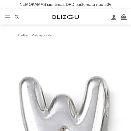
NEMOKAMAS siuntimas DPD paštomatu nuo 50€
Skip
to
content
Pradžia
/
Visi papuošalai