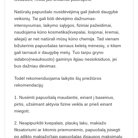
Natūralų papuošalo nusidėvėjimą gali įtakoti daugybė
veiksnių. Tai gali būti dėvėjimo dažnumas-
intensyvumas, laikymo sąlygos, fiziniai pažeidimai,
naudojama kūno kosmetika(kvepalai, losjonai, kremai,
aliejai) ar net natūrali mūsų kūno chemija. Tad vienam
bižuterinis papuošalas tarnaus keletą mėnesių, o kitam
gali tarnauti ir daugybę metų. Tuo tarpu gryno
sidabro(neauksuoto) gaminys ilgiau nesioksiduos, jei
bus dažniau dėvimas.
Todėl rekomenduojama laikytis šių priežiūros
rekomendacijų:
1. Nusiimti papuošalą maudantis, einant į baseinus,
pirtis, užsiimant aktyvia fizine veikla ar prieš einant
miegoti;
2. Neapipurkšti kvepalais, plaukų laku, makiažo
fiksatoriumi ar kitomis priemonėmis, papuošalą įsisegti
po atlikto makiažo(taip papuošalas išsaugos maksimalų