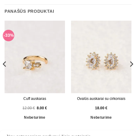
PANAŠŪS PRODUKTAI
-33%
Cuff auskaras
Ovalūs auskarai su cirkoniais
Original
Current
12.00
€
8.00
€
18.00
€
price
price
was:
is:
Nebeturime
Nebeturime
12.00 €.
8.00 €.