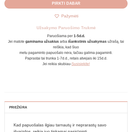
PIRKTI DABAR
Pažymėti
Užsakymo Paruošimo Trukmė
Paruošiama per
1-5d.d.
Jei matote
gaminama užsakius
arba
išankstinis užsakymas
užrašą, tai
reiškia, kad šiuo
metu pagaminto papuošalo nėra, tačiau galima pagaminti.
Paprastai tai trunka 1-7d.d., retais atvejais iki 15d.d.
Jei reikia skubiau-
Susisiekite!
PRIEŽIŪRA
Kad papuošalas ilgiau tarnautų ir neprarastų savo
išvaizdos, reikia juo tinkamai pasirūpinti.