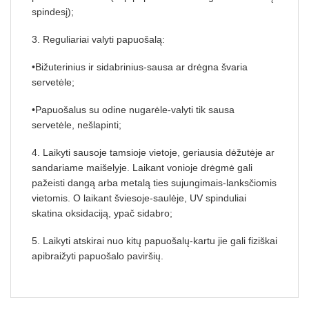
spindesį);
3. Reguliariai valyti papuošalą:
•Bižuterinius ir sidabrinius-sausa ar drėgna švaria
servetėle;
•Papuošalus su odine nugarėle-valyti tik sausa
servetėle, nešlapinti;
4. Laikyti sausoje tamsioje vietoje, geriausia dėžutėje ar
sandariame maišelyje. Laikant vonioje drėgmė gali
pažeisti dangą arba metalą ties sujungimais-lanksčiomis
vietomis. O laikant šviesoje-saulėje, UV spinduliai
skatina oksidaciją, ypač sidabro;
5. Laikyti atskirai nuo kitų papuošalų-kartu jie gali fiziškai
apibraižyti papuošalo paviršių.