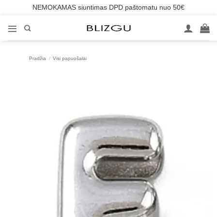
NEMOKAMAS siuntimas DPD paštomatu nuo 50€
Skip
to
content
Pradžia
/
Visi papuošalai