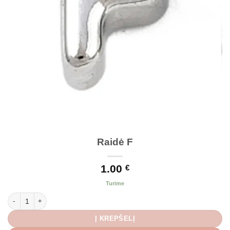
Raidė F
1.00
€
Turime
produkto kiekis: Raidė F
Į KREPŠELĮ