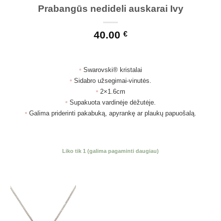
Prabangūs nedideli auskarai Ivy
40.00
€
•
Swarovski® kristalai
•
Sidabro užsegimai-vinutės.
•
2×1.6cm
•
Supakuota vardinėje dėžutėje.
•
Galima priderinti pakabuką, apyrankę ar plaukų papuošalą.
Liko tik 1 (galima pagaminti daugiau)