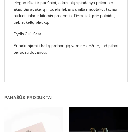
elegantiškai ir puošniai, o kristalų spindesys prikausto
akis. Šis auskarų modelis labai pamiltas nuotakų, tačiau
puikiai tinka ir kitomis progomis. Dera tiek prie palaidų,
tiek sukeltų plaukų.
Dydis 2×1.6cm
Supakuojami į baltą prabangią vardinę dėžutę, tad pilnai
paruošti dovanoti.
PANAŠŪS PRODUKTAI