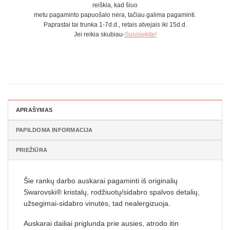
reiškia, kad šiuo
metu pagaminto papuošalo nėra, tačiau galima pagaminti.
Paprastai tai trunka 1-7d.d., retais atvejais iki 15d.d.
Jei reikia skubiau-
Susisiekite!
APRAŠYMAS
PAPILDOMA INFORMACIJA
PRIEŽIŪRA
Šie rankų darbo auskarai pagaminti iš originalių
Swarovski® kristalų, rodžiuotų/sidabro spalvos detalių,
užsegimai-sidabro vinutės, tad nealergizuoja.
Auskarai dailiai priglunda prie ausies, atrodo itin