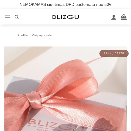
NEMOKAMAS siuntimas DPD paštomatu nuo 50€
Skip
to
content
Pradžia
/
Visi papuošalai
RANKŲ DARBO