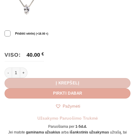
Pridėti vėrinį
(
+
18.00
)
€
VISO:
40.00
€
produkto kiekis: Prabangūs nedideli auskarai Ivy
Į KREPŠELĮ
PIRKTI DABAR
Pažymėti
Užsakymo Paruošimo Trukmė
Paruošiama per
1-5d.d.
Jei matote
gaminama užsakius
arba
išankstinis užsakymas
užrašą, tai