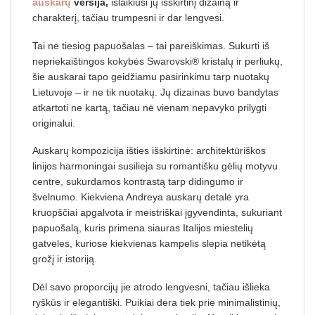
auskarų
versija,
išlaikiusi jų išskirtinį dizainą ir
charakterį, tačiau trumpesni ir dar lengvesi.
Tai ne tiesiog papuošalas – tai pareiškimas. Sukurti iš
nepriekaištingos kokybės Swarovski® kristalų ir perliukų,
šie auskarai tapo geidžiamu pasirinkimu tarp nuotakų
Lietuvoje – ir ne tik nuotakų. Jų dizainas buvo bandytas
atkartoti ne kartą, tačiau nė vienam nepavyko prilygti
originalui.
Auskarų kompozicija išties išskirtinė: architektūriškos
linijos harmoningai susilieja su romantišku gėlių motyvu
centre, sukurdamos kontrastą tarp didingumo ir
švelnumo. Kiekviena Andreya auskarų detalė yra
kruopščiai apgalvota ir meistriškai įgyvendinta, sukuriant
papuošalą, kuris primena siauras Italijos miestelių
gatveles, kuriose kiekvienas kampelis slepia netikėtą
grožį ir istoriją.
Dėl savo proporcijų jie atrodo lengvesni, tačiau išlieka
ryškūs ir elegantiški. Puikiai dera tiek prie minimalistinių,