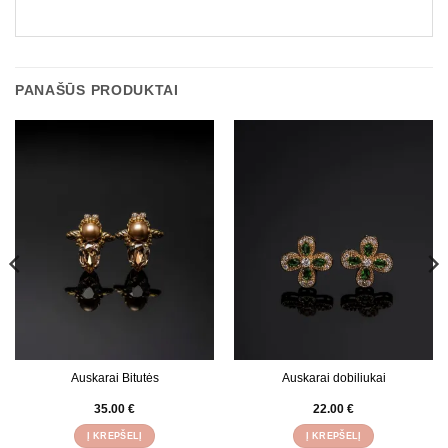
PANAŠŪS PRODUKTAI
Auskarai Bitutės
Auskarai dobiliukai
35.00
€
22.00
€
Į KREPŠELĮ
Į KREPŠELĮ