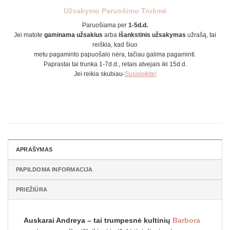
Užsakymo Paruošimo Trukmė
Paruošiama per
1-5d.d.
Jei matote
gaminama užsakius
arba
išankstinis užsakymas
užrašą, tai
reiškia, kad šiuo
metu pagaminto papuošalo nėra, tačiau galima pagaminti.
Paprastai tai trunka 1-7d.d., retais atvejais iki 15d.d.
Jei reikia skubiau-
Susisiekite!
APRAŠYMAS
PAPILDOMA INFORMACIJA
PRIEŽIŪRA
Auskarai Andreya – tai trumpesnė kultinių
Barbora