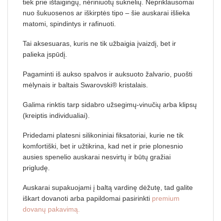
tiek prie ištaigingų, nėriniuotų suknelių. Nepriklausomai
nuo šukuosenos ar iškirptės tipo – šie auskarai išlieka
matomi, spindintys ir rafinuoti.
Tai aksesuaras, kuris ne tik užbaigia įvaizdį, bet ir
palieka įspūdį.
Pagaminti iš aukso spalvos ir auksuoto žalvario, puošti
mėlynais ir baltais Swarovski® kristalais.
Galima rinktis tarp sidabro užsegimų-vinučių arba klipsų
(kreiptis individualiai).
Pridedami platesni silikoniniai fiksatoriai, kurie ne tik
komfortiški, bet ir užtikrina, kad net ir prie plonesnio
ausies spenelio auskarai nesvirtų ir būtų gražiai
prigludę.
Auskarai supakuojami į baltą vardinę dėžutę, tad galite
iškart dovanoti arba papildomai pasirinkti
premium
dovanų pakavimą.