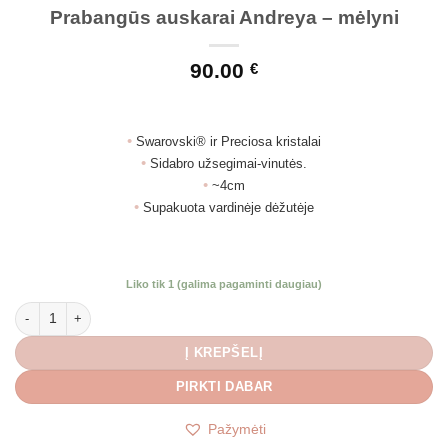
Prabangūs auskarai Andreya – mėlyni
90.00
€
•
Swarovski® ir Preciosa kristalai
•
Sidabro užsegimai-vinutės.
•
~4cm
•
Supakuota vardinėje dėžutėje
Liko tik 1 (galima pagaminti daugiau)
produkto kiekis: Prabangūs auskarai Andreya - mėlyni
Į KREPŠELĮ
PIRKTI DABAR
Pažymėti