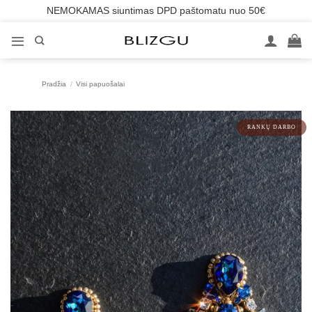
NEMOKAMAS siuntimas DPD paštomatu nuo 50€
Skip
to
content
Pradžia
/
Visi papuošalai
RANKŲ DARBO