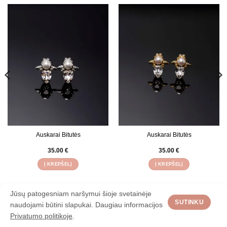
Auskarai Bitutės
Auskarai Bitutės
35.00
€
35.00
€
Į KREPŠELĮ
Į KREPŠELĮ
Jūsų patogesniam naršymui šioje svetainėje
APIE
KONTAKTAI
PRISTATYMAS
TAISYKLĖS
PAPUOŠALŲ NUOMA
SUTINKU
naudojami būtini slapukai. Daugiau informacijos
Visos teisės saugomos 2026 ©
BLIZGU
Privatumo politikoje
.