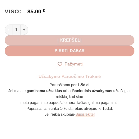
VISO:
85.00
€
produkto kiekis: Prabangūs auskarai Amanda
Į KREPŠELĮ
PIRKTI DABAR
Pažymėti
Užsakymo Paruošimo Trukmė
Paruošiama per
1-5d.d.
Jei matote
gaminama užsakius
arba
išankstinis užsakymas
užrašą, tai
reiškia, kad šiuo
metu pagaminto papuošalo nėra, tačiau galima pagaminti.
Paprastai tai trunka 1-7d.d., retais atvejais iki 15d.d.
Jei reikia skubiau-
Susisiekite!