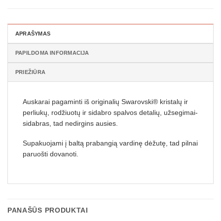
APRAŠYMAS
PAPILDOMA INFORMACIJA
PRIEŽIŪRA
Auskarai pagaminti iš originalių Swarovski® kristalų ir
perliukų, rodžiuotų ir sidabro spalvos detalių, užsegimai-
sidabras, tad nedirgins ausies.
Supakuojami į baltą prabangią vardinę dėžutę, tad pilnai
paruošti dovanoti.
PANAŠŪS PRODUKTAI