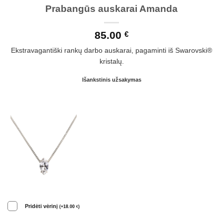
Prabangūs auskarai Amanda
85.00
€
Ekstravagantiški rankų darbo auskarai, pagaminti iš Swarovski®
kristalų.
Išankstinis užsakymas
Pridėti vėrinį
(
+
18.00
)
€