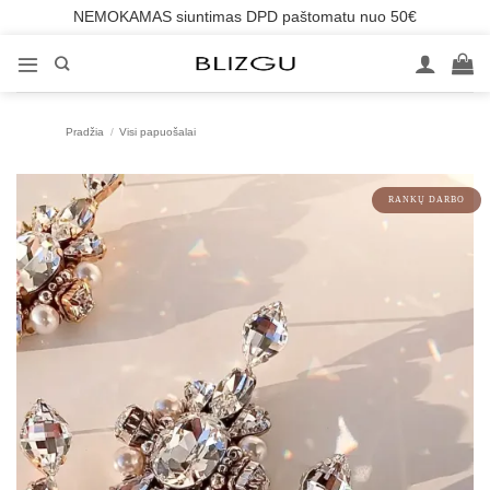
NEMOKAMAS siuntimas DPD paštomatu nuo 50€
Skip
to
content
Pradžia
/
Visi papuošalai
RANKŲ DARBO