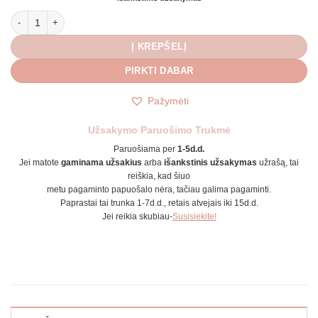
produkto kiekis: Plati bordo odinė apyrankė
Į KREPŠELĮ
PIRKTI DABAR
Pažymėti
Užsakymo Paruošimo Trukmė
Paruošiama per
1-5d.d.
Jei matote
gaminama užsakius
arba
išankstinis užsakymas
užrašą, tai
reiškia, kad šiuo
metu pagaminto papuošalo nėra, tačiau galima pagaminti.
Paprastai tai trunka 1-7d.d., retais atvejais iki 15d.d.
Jei reikia skubiau-
Susisiekite!