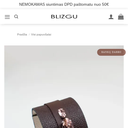
NEMOKAMAS siuntimas DPD paštomatu nuo 50€
Skip
to
content
Pradžia
/
Visi papuošalai
RANKŲ DARBO