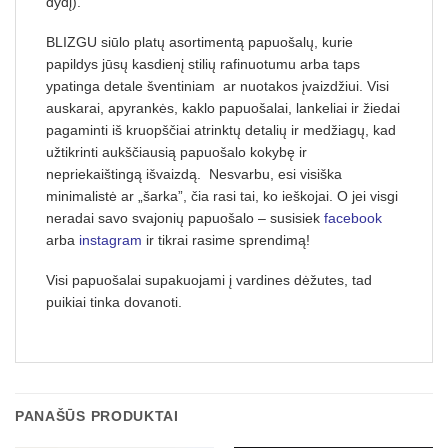
dydį).
BLIZGU siūlo platų asortimentą papuošalų, kurie
papildys jūsų kasdienį stilių rafinuotumu arba taps
ypatinga detale šventiniam ar nuotakos įvaizdžiui. Visi
auskarai, apyrankės, kaklo papuošalai, lankeliai ir žiedai
pagaminti iš kruopščiai atrinktų detalių ir medžiagų, kad
užtikrinti aukščiausią papuošalo kokybę ir
nepriekaištingą išvaizdą. Nesvarbu, esi visiška
minimalistė ar „šarka”, čia rasi tai, ko ieškojai. O jei visgi
neradai savo svajonių papuošalo – susisiek
facebook
arba
instagram
ir tikrai rasime sprendimą!
Visi papuošalai supakuojami į vardines dėžutes, tad
puikiai tinka dovanoti.
PANAŠŪS PRODUKTAI