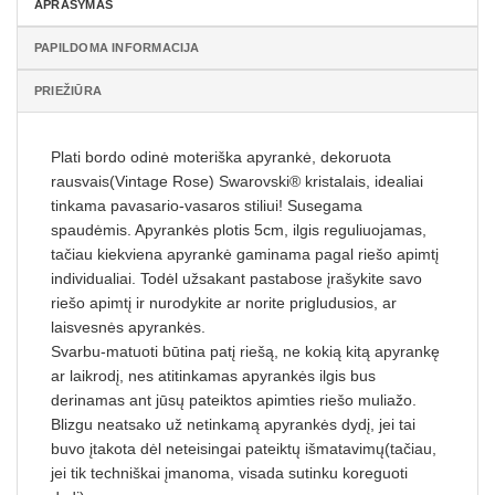
APRAŠYMAS
PAPILDOMA INFORMACIJA
PRIEŽIŪRA
Plati bordo odinė moteriška apyrankė, dekoruota
rausvais(Vintage Rose) Swarovski® kristalais, idealiai
tinkama pavasario-vasaros stiliui! Susegama
spaudėmis. Apyrankės plotis 5cm, ilgis reguliuojamas,
tačiau kiekviena apyrankė gaminama pagal riešo apimtį
individualiai. Todėl užsakant pastabose įrašykite savo
riešo apimtį ir nurodykite ar norite prigludusios, ar
laisvesnės apyrankės.
Svarbu-matuoti būtina patį riešą, ne kokią kitą apyrankę
ar laikrodį, nes atitinkamas apyrankės ilgis bus
derinamas ant jūsų pateiktos apimties riešo muliažo.
Blizgu neatsako už netinkamą apyrankės dydį, jei tai
buvo įtakota dėl neteisingai pateiktų išmatavimų(tačiau,
jei tik techniškai įmanoma, visada sutinku koreguoti