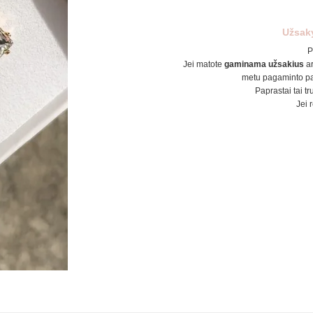
Užsak
P
Jei matote
gaminama užsakius
a
metu pagaminto pa
Paprastai tai tr
Jei 