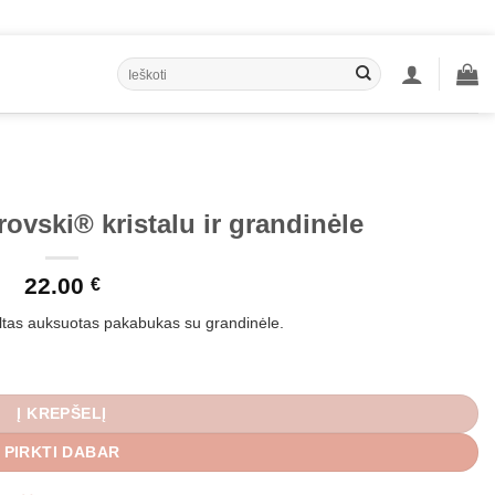
Ieškoti:
vski® kristalu ir grandinėle
22.00
€
altas auksuotas pakabukas su grandinėle.
ir grandinėle
Į KREPŠELĮ
PIRKTI DABAR