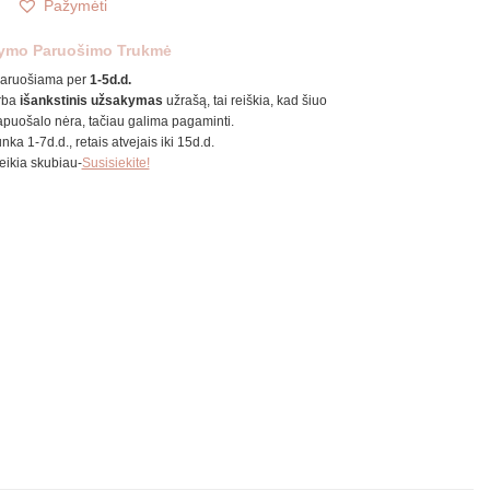
Pažymėti
ymo Paruošimo Trukmė
aruošiama per
1-5d.d.
rba
išankstinis užsakymas
užrašą, tai reiškia, kad šiuo
puošalo nėra, tačiau galima pagaminti.
unka 1-7d.d., retais atvejais iki 15d.d.
reikia skubiau-
Susisiekite!