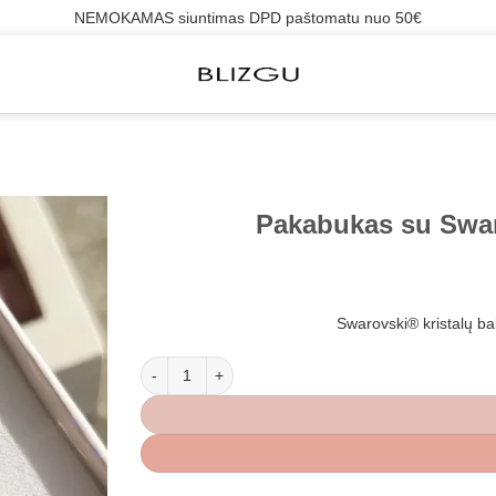
NEMOKAMAS siuntimas DPD paštomatu nuo 50€
Pakabukas su Swaro
Swarovski® kristalų b
produkto kiekis: Pakabukas su Swarovski® kristalu 