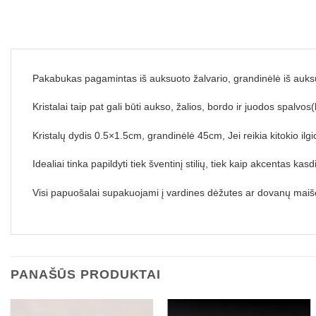
Pakabukas pagamintas iš auksuoto žalvario, grandinėlė iš auks
Kristalai taip pat gali būti aukso, žalios, bordo ir juodos spalvos(k
Kristalų dydis 0.5×1.5cm, grandinėlė 45cm, Jei reikia kitokio i
Idealiai tinka papildyti tiek šventinį stilių, tiek kaip akcentas kasd
Visi papuošalai supakuojami į vardines dėžutes ar dovanų maišel
PANAŠŪS PRODUKTAI