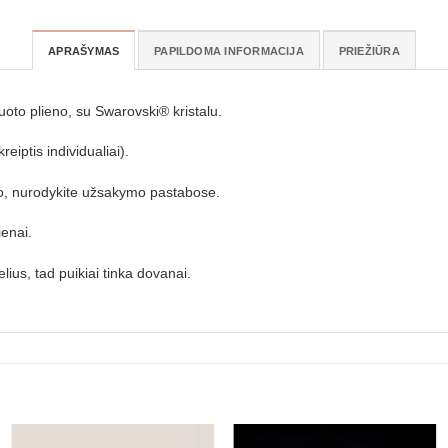
APRAŠYMAS
PAPILDOMA INFORMACIJA
PRIEŽIŪRA
uoto plieno, su
Swarovski® kristalu.
reiptis individualiai).
lgio, nurodykite užsakymo pastabose.
ienai.
ius, tad puikiai tinka dovanai.