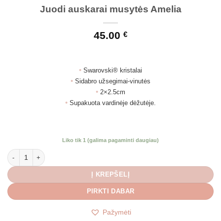
Juodi auskarai musytės Amelia
45.00
€
•
Swarovski® kristalai
•
Sidabro užsegimai-vinutės
•
2×2.5cm
•
Supakuota vardinėje dėžutėje.
Liko tik 1 (galima pagaminti daugiau)
produkto kiekis: Juodi auskarai musytės Amelia
Į KREPŠELĮ
PIRKTI DABAR
Pažymėti