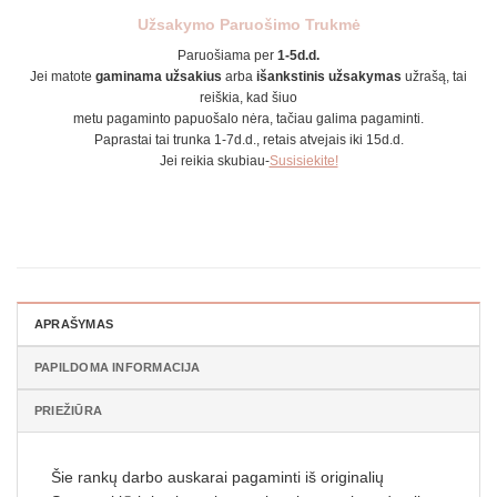
Užsakymo Paruošimo Trukmė
Paruošiama per
1-5d.d.
Jei matote
gaminama užsakius
arba
išankstinis užsakymas
užrašą, tai
reiškia, kad šiuo
metu pagaminto papuošalo nėra, tačiau galima pagaminti.
Paprastai tai trunka 1-7d.d., retais atvejais iki 15d.d.
Jei reikia skubiau-
Susisiekite!
APRAŠYMAS
PAPILDOMA INFORMACIJA
PRIEŽIŪRA
Šie rankų darbo auskarai pagaminti iš originalių