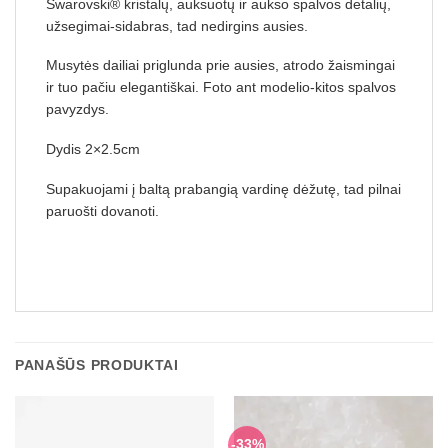
Swarovski® kristalų, auksuotų ir aukso spalvos detalių,
užsegimai-sidabras, tad nedirgins ausies.
Musytės dailiai priglunda prie ausies, atrodo žaismingai
ir tuo pačiu elegantiškai. Foto ant modelio-kitos spalvos
pavyzdys.
Dydis 2×2.5cm
Supakuojami į baltą prabangią vardinę dėžutę, tad pilnai
paruošti dovanoti.
PANAŠŪS PRODUKTAI
-33%