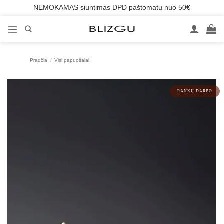
NEMOKAMAS siuntimas DPD paštomatu nuo 50€
Skip
to
content
Pradžia
/
Visi papuošalai
RANKŲ DARBO