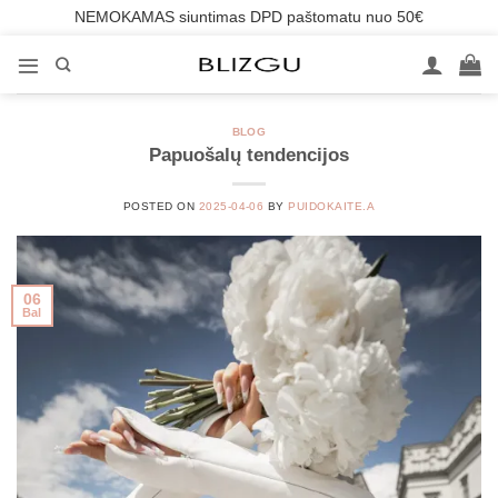
NEMOKAMAS siuntimas DPD paštomatu nuo 50€
Skip
to
content
BLOG
Papuošalų tendencijos
POSTED ON
2025-04-06
BY
PUIDOKAITE.A
06
Bal