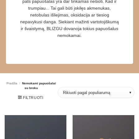
pats papuošalas yra dar tinkamas nešioti. Kad ir
trumpiau... Tai gali būti įskilęs akmenukas,
netobulas išliejimas, oksidacija ar tiesiog
nepavykusi danga. Siekiant mažinti vartotojiškumą
ir švaistymą, BLIZGU dovanoja tokius papuošalus
nemokamai.
Pradžia
/
Nemokami papuošalai
su broku
FILTRUOTI