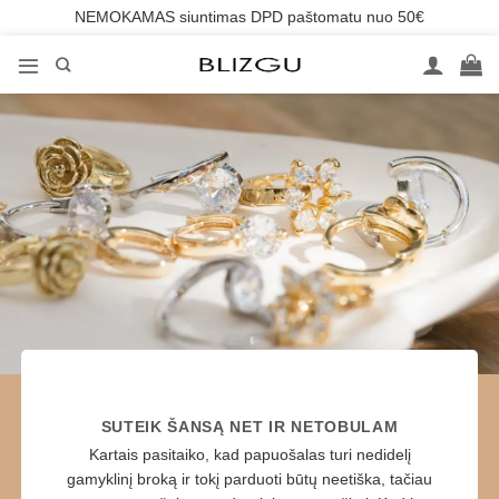
NEMOKAMAS siuntimas DPD paštomatu nuo 50€
Skip
to
content
SUTEIK ŠANSĄ NET IR NETOBULAM
Kartais pasitaiko, kad papuošalas turi nedidelį
gamyklinį broką ir tokį parduoti būtų neetiška, tačiau