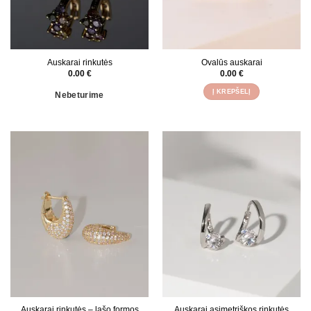
Auskarai rinkutės
Ovalūs auskarai
0.00
€
0.00
€
Į KREPŠELĮ
Nebeturime
Auskarai rinkutės – lašo formos
Auskarai asimetriškos rinkutės