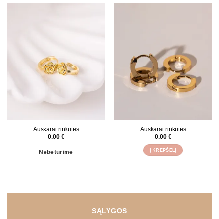
Auskarai rinkutės
Auskarai rinkutės
0.00
€
0.00
€
Į KREPŠELĮ
Nebeturime
SĄLYGOS